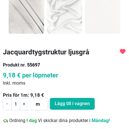
Jacquardtygstruktur ljusgrå
favorite
Produkt nr.
55697
9,18 €
per löpmeter
Inkl. moms
Pris för
1
m:
9,18
€
Lägg till i vagnen
-
+
m
Ordning
I dag
Vi skickar dina produkter i
Måndag!