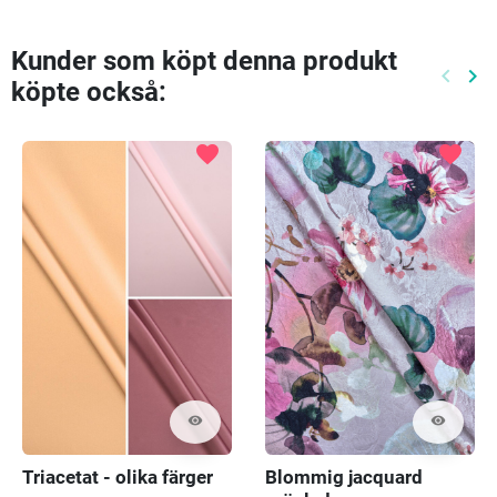
Kunder som köpt denna produkt
keyboard_arrow_left
keyboard_arrow_right
köpte också:
Föreg
Nä
favorite
favorite
visibility
visibility
Triacetat - olika färger
Blommig jacquard