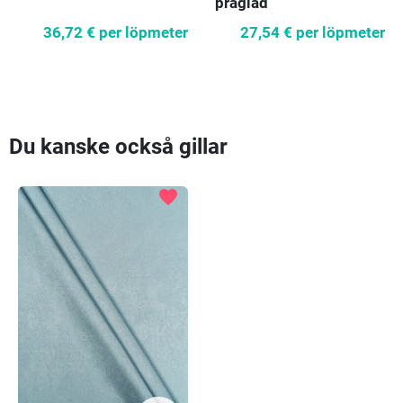
präglad
36,72 €
per löpmeter
27,54 €
per löpmeter
Du kanske också gillar
favorite