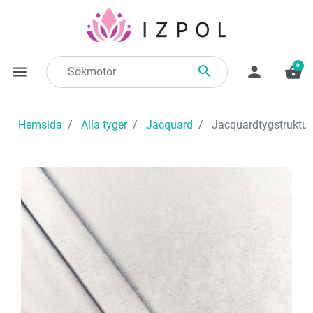
0

menu
person
shopping_basket
Hemsida
Alla tyger
Jacquard
Jacquardtygstruktur 