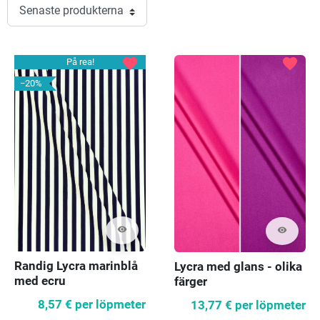
favorite
favorite
På rea!
−20%
visibility
visibility
Randig Lycra marinblå
Lycra med glans - olika
med ecru
färger
8,57 €
per löpmeter
13,77 €
per löpmeter