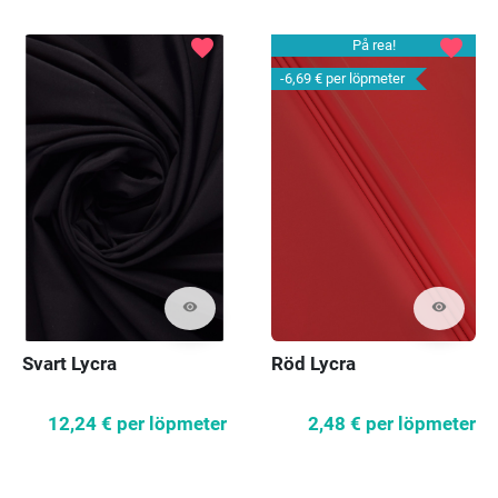
favorite
favorite
På rea!
-6,69 €
per löpmeter
visibility
visibility
Svart Lycra
Röd Lycra
12,24 €
per löpmeter
2,48 €
per löpmeter