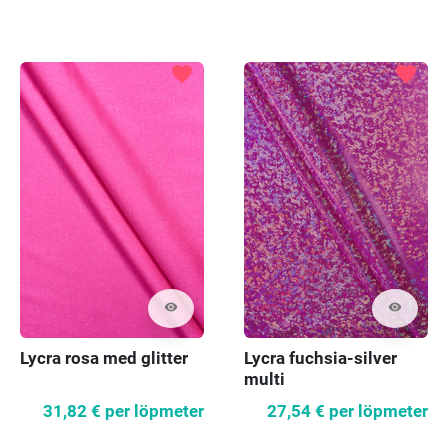
favorite
favorite
visibility
visibility
Lycra rosa med glitter
Lycra fuchsia-silver
multi
31,82 €
per löpmeter
27,54 €
per löpmeter