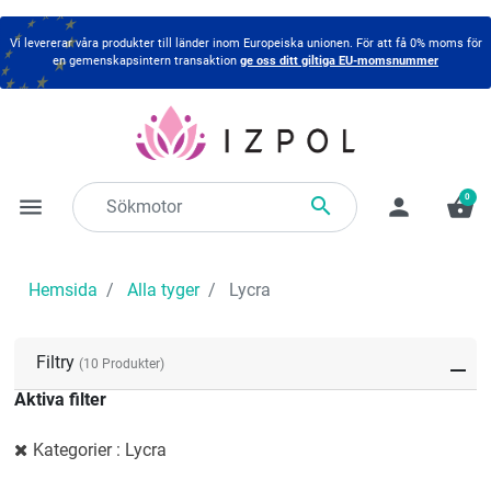
Vi levererar våra produkter till länder inom Europeiska unionen. För att få 0% moms för
en gemenskapsintern transaktion
ge oss ditt giltiga EU-momsnummer
0

menu
person
shopping_basket
Hemsida
Alla tyger
Lycra
Filtry
(10 Produkter)
Aktiva filter
Kategorier : Lycra