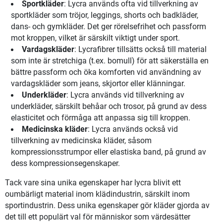
Sportkläder
: Lycra används ofta vid tillverkning av
sportkläder som tröjor, leggings, shorts och badkläder,
dans- och gymkläder. Det ger rörelsefrihet och passform
mot kroppen, vilket är särskilt viktigt under sport.
Vardagskläder
: Lycrafibrer tillsätts också till material
som inte är stretchiga (t.ex. bomull) för att säkerställa en
bättre passform och öka komforten vid användning av
vardagskläder som jeans, skjortor eller klänningar.
Underkläder
: Lycra används vid tillverkning av
underkläder, särskilt behåar och trosor, på grund av dess
elasticitet och förmåga att anpassa sig till kroppen.
Medicinska kläder
: Lycra används också vid
tillverkning av medicinska kläder, såsom
kompressionsstrumpor eller elastiska band, på grund av
dess kompressionsegenskaper.
Tack vare sina unika egenskaper har lycra blivit ett
oumbärligt material inom klädindustrin, särskilt inom
sportindustrin. Dess unika egenskaper gör kläder gjorda av
det till ett populärt val för människor som värdesätter