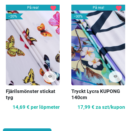
favorite
favorite
På rea!
På rea!
−20%
−30%
visibility
visibility
Fjärilsmönster stickat
Tryckt Lycra KUPONG
tyg
140cm
14,69 €
per löpmeter
17,99 €
za szt/kupon