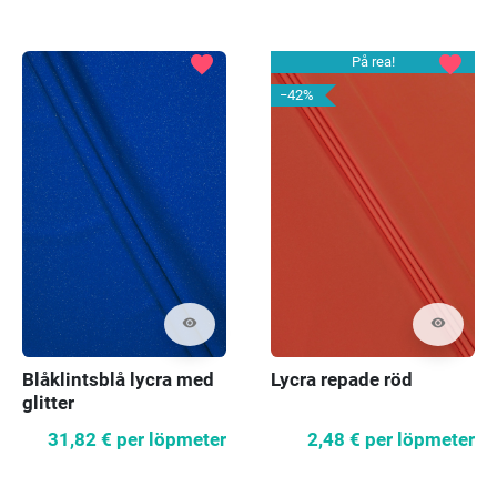
favorite
favorite
På rea!
−42%
visibility
visibility
Blåklintsblå lycra med
Lycra repade röd
glitter
31,82 €
per löpmeter
2,48 €
per löpmeter