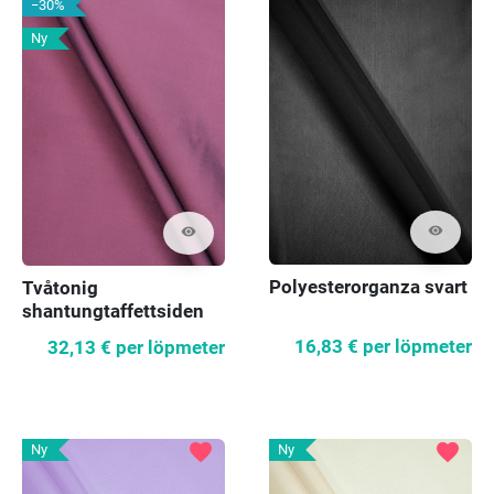
−30%
Ny
visibility
visibility
Polyesterorganza svart
Tvåtonig
shantungtaffettsiden
lila/marin REA
16,83 €
per löpmeter
32,13 €
per löpmeter
favorite
favorite
Ny
Ny