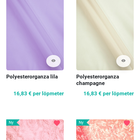
visibility
visibility
Polyesterorganza lila
Polyesterorganza
champagne
16,83 €
per löpmeter
16,83 €
per löpmeter
favorite
favorite
Ny
Ny