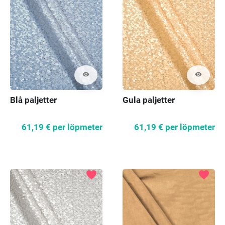
visibility
visibility
Blå paljetter
Gula paljetter
61,19 €
per löpmeter
61,19 €
per löpmeter
favorite
favorite