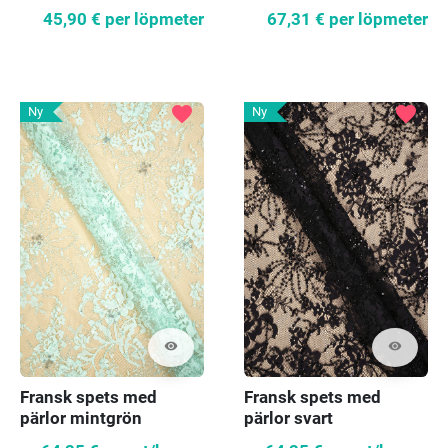
45,90 €
per löpmeter
67,31 €
per löpmeter
favorite
favorite
Ny
Ny
visibility
visibility
Fransk spets med
Fransk spets med
pärlor mintgrön
pärlor svart