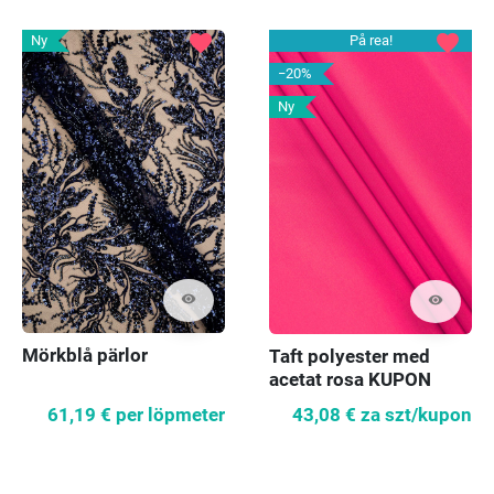
favorite
favorite
Ny
På rea!
−20%
Ny
visibility
visibility
Mörkblå pärlor
Taft polyester med
acetat rosa KUPON
160cm
61,19 €
per löpmeter
43,08 €
za szt/kupon