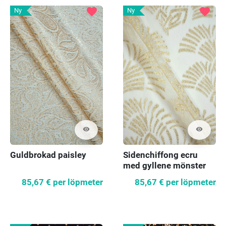
favorite
favorite
Ny
Ny
visibility
visibility
Guldbrokad paisley
Sidenchiffong ecru
med gyllene mönster
85,67 €
per löpmeter
85,67 €
per löpmeter