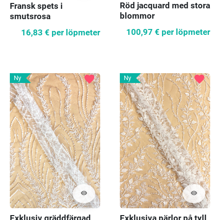
Röd jacquard med stora
Fransk spets i
blommor
smutsrosa
100,97 €
per löpmeter
16,83 €
per löpmeter
favorite
favorite
Ny
Ny
visibility
visibility
Exklusiv gräddfärgad
Exklusiva pärlor på tyll