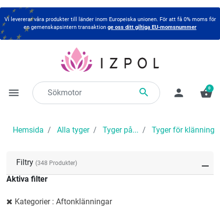
Vi levererar våra produkter till länder inom Europeiska unionen. För att få 0% moms för
en gemenskapsintern transaktion
ge oss ditt giltiga EU-momsnummer
0

menu
person
shopping_basket
Hemsida
Alla tyger
Tyger på...
Tyger för klänninga
Filtry
(348 Produkter)
Aktiva filter
Kategorier : Aftonklänningar