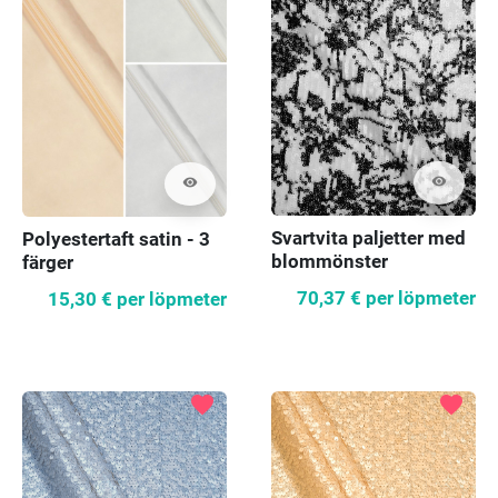
visibility
visibility
Svartvita paljetter med
Polyestertaft satin - 3
blommönster
färger
70,37 €
per löpmeter
15,30 €
per löpmeter
favorite
favorite