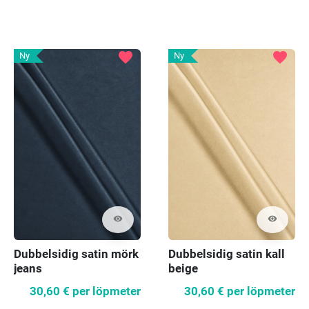
favorite
favorite
Ny
Ny
visibility
visibility
Dubbelsidig satin mörk
Dubbelsidig satin kall
jeans
beige
30,60 €
per löpmeter
30,60 €
per löpmeter