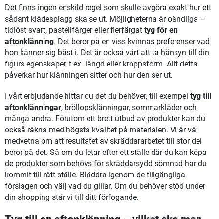
Det finns ingen enskild regel som skulle avgöra exakt hur ett
sådant klädesplagg ska se ut. Möjligheterna är oändliga –
tidlöst svart, pastellfärger eller flerfärgat
tyg för en
aftonklänning
. Det beror på en viss kvinnas preferenser vad
hon känner sig bäst i. Det är också värt att ta hänsyn till din
figurs egenskaper, t.ex. längd eller kroppsform. Allt detta
påverkar hur klänningen sitter och hur den ser ut.
I vårt erbjudande hittar du det du behöver, till exempel
tyg till
aftonklänningar
, bröllopsklänningar, sommarkläder och
många andra. Förutom ett brett utbud av produkter kan du
också räkna med högsta kvalitet på materialen. Vi är väl
medvetna om att resultatet av skräddararbetet till stor del
beror på det. Så om du letar efter ett ställe där du kan köpa
de produkter som behövs för skräddarsydd sömnad har du
kommit till rätt ställe. Bläddra igenom de tillgängliga
förslagen och välj vad du gillar. Om du behöver stöd under
din shopping står vi till ditt förfogande.