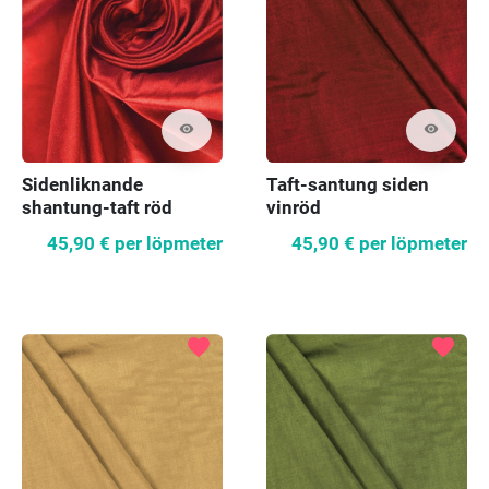
visibility
visibility
Sidenliknande
Taft-santung siden
shantung-taft röd
vinröd
45,90 €
per löpmeter
45,90 €
per löpmeter
favorite
favorite