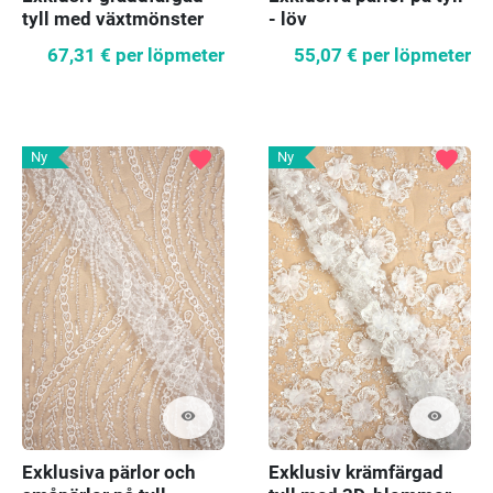
tyll med växtmönster
- löv
67,31 €
per löpmeter
55,07 €
per löpmeter
favorite
favorite
Ny
Ny
visibility
visibility
Exklusiva pärlor och
Exklusiv krämfärgad