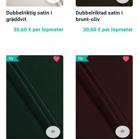
Dubbelriktig satin i
Dubbelriktad satin i
gräddvit
brunt-oliv
30,60 €
per löpmeter
30,60 €
per löpmeter
favorite
favorite
Ny
Ny
visibility
visibility