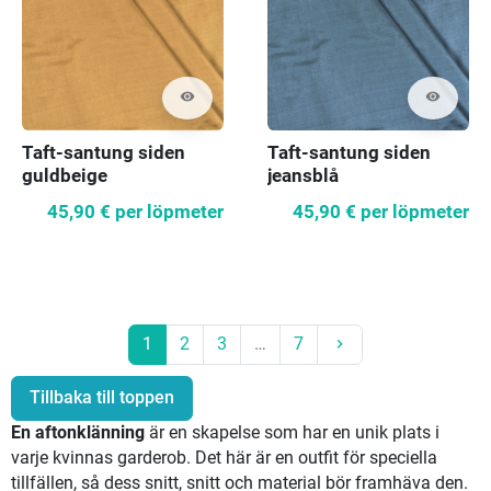
visibility
visibility
Taft-santung siden
Taft-santung siden
guldbeige
jeansblå
45,90 €
per löpmeter
45,90 €
per löpmeter
Nästa
1
2
3
…
7
keyboard_arrow_right
Tillbaka till toppen
En aftonklänning
är en skapelse som har en unik plats i
varje kvinnas garderob. Det här är en outfit för speciella
tillfällen, så dess snitt, snitt och material bör framhäva den.