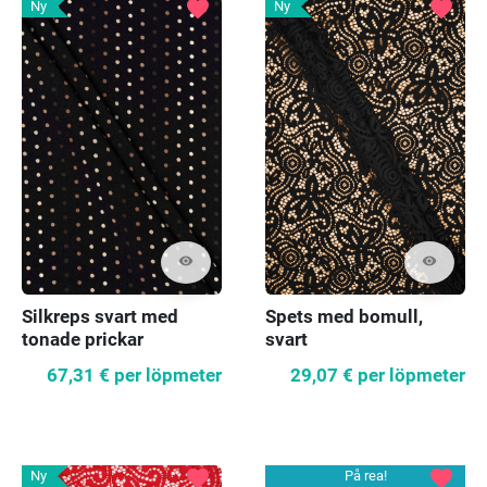
favorite
favorite
Ny
Ny
visibility
visibility
Silkreps svart med
Spets med bomull,
tonade prickar
svart
67,31 €
per löpmeter
29,07 €
per löpmeter
favorite
favorite
Ny
På rea!