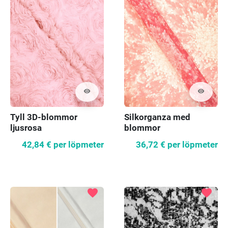
visibility
visibility
Tyll 3D-blommor
Silkorganza med
ljusrosa
blommor
42,84 €
per löpmeter
36,72 €
per löpmeter
favorite
favorite