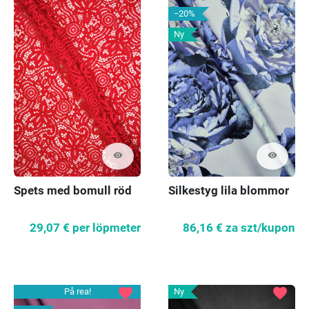
−20%
Ny
visibility
visibility
Spets med bomull röd
Silkestyg lila blommor
29,07 €
per löpmeter
86,16 €
za szt/kupon
favorite
favorite
På rea!
Ny