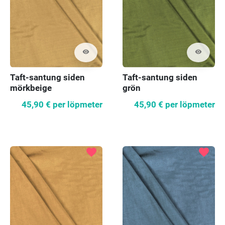
visibility
visibility
Taft-santung siden
Taft-santung siden
mörkbeige
grön
45,90 €
per löpmeter
45,90 €
per löpmeter
favorite
favorite