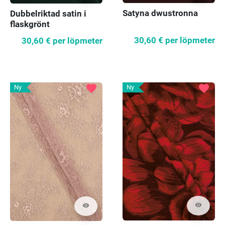
Satyna dwustronna
Dubbelriktad satin i
flaskgrönt
30,60 €
per löpmeter
30,60 €
per löpmeter
favorite
favorite
Ny
Ny
visibility
visibility