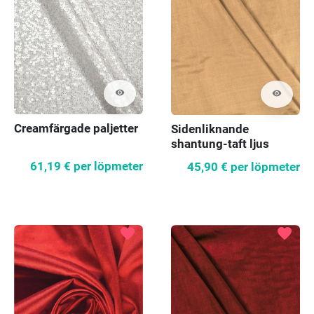
visibility
visibility
Creamfärgade paljetter
Sidenliknande
shantung-taft ljus
kamel
61,19 €
per löpmeter
45,90 €
per löpmeter
favorite
favorite