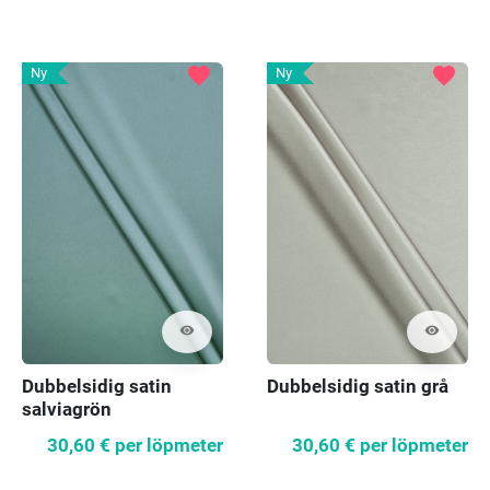
favorite
favorite
Ny
Ny
visibility
visibility
Dubbelsidig satin
Dubbelsidig satin grå
salviagrön
30,60 €
per löpmeter
30,60 €
per löpmeter