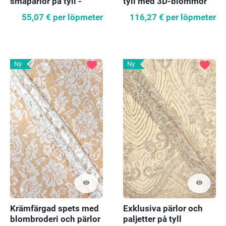
småpärlor på tyll -
tyll med 3D-blommor
vågmönster
55,07 €
per löpmeter
116,27 €
per löpmeter
favorite
favorite
Ny
Ny
visibility
visibility
Krämfärgad spets med
Exklusiva pärlor och
blombroderi och pärlor
paljetter på tyll