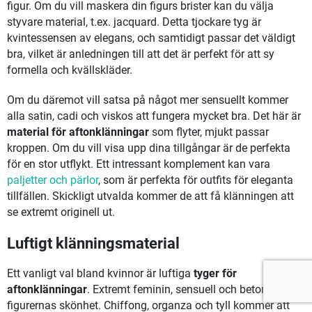
figur. Om du vill maskera din figurs brister kan du välja
styvare material, t.ex. jacquard. Detta tjockare tyg är
kvintessensen av elegans, och samtidigt passar det väldigt
bra, vilket är anledningen till att det är perfekt för att sy
formella och kvällskläder.
Om du däremot vill satsa på något mer sensuellt kommer
alla satin, cadi och viskos att fungera mycket bra. Det här är
material för aftonklänningar
som flyter, mjukt passar
kroppen. Om du vill visa upp dina tillgångar är de perfekta
för en stor utflykt. Ett intressant komplement kan vara
paljetter och pärlor
, som är perfekta för outfits för eleganta
tillfällen. Skickligt utvalda kommer de att få klänningen att
se extremt originell ut.
Luftigt klänningsmaterial
Ett vanligt val bland kvinnor är luftiga
tyger för
aftonklänningar
. Extremt feminin, sensuell och betonar
figurernas skönhet. Chiffong, organza och tyll kommer att