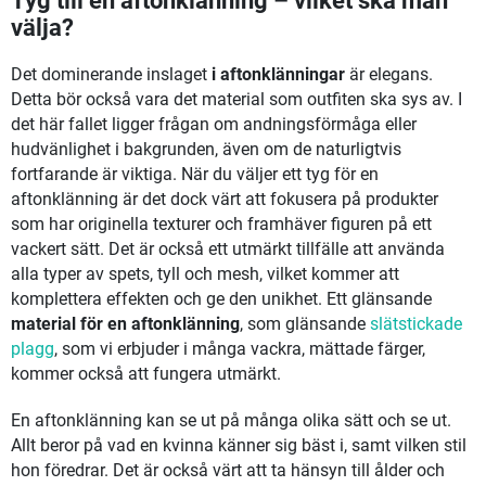
Tyg till en aftonklänning – vilket ska man
välja?
Det dominerande inslaget
i aftonklänningar
är elegans.
Detta bör också vara det material som outfiten ska sys av. I
det här fallet ligger frågan om andningsförmåga eller
hudvänlighet i bakgrunden, även om de naturligtvis
fortfarande är viktiga. När du väljer ett tyg för en
aftonklänning är det dock värt att fokusera på produkter
som har originella texturer och framhäver figuren på ett
vackert sätt. Det är också ett utmärkt tillfälle att använda
alla typer av spets, tyll och mesh, vilket kommer att
komplettera effekten och ge den unikhet. Ett glänsande
material för en aftonklänning
, som glänsande
slätstickade
plagg
, som vi erbjuder i många vackra, mättade färger,
kommer också att fungera utmärkt.
En aftonklänning kan se ut på många olika sätt och se ut.
Allt beror på vad en kvinna känner sig bäst i, samt vilken stil
hon föredrar. Det är också värt att ta hänsyn till ålder och