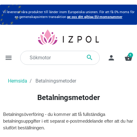
Vi levererar våra produkter till länder inom Europeiska unionen. För att få 0% moms för
en gemenskapsintern transaktion
ge oss ditt giltiga EU-momsnummer
0

menu
person
shopping_basket
Hemsida
Betalningsmetoder
Betalningsmetoder
Betalningsöverföring - du kommer att få fullständiga
betalningsuppgifter i ett separat e-postmeddelande efter att du har
slutfört beställningen.