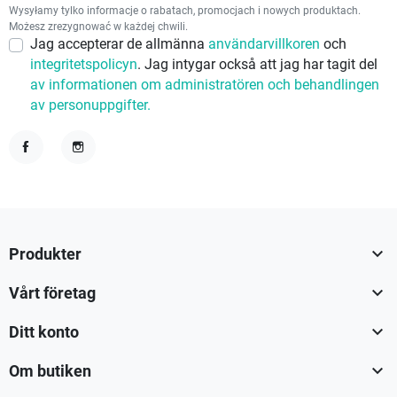
Wysyłamy tylko informacje o rabatach, promocjach i nowych produktach.
Możesz zrezygnować w każdej chwili.
Jag accepterar de allmänna
användarvillkoren
och
integritetspolicyn
. Jag intygar också att jag har tagit del
av informationen om administratören och behandlingen
av personuppgifter.
Facebook
Instagram

Produkter

Vårt företag

Ditt konto

Om butiken