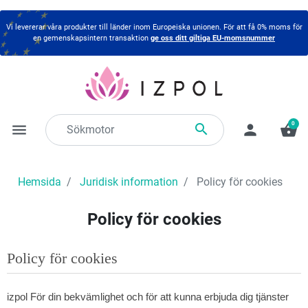
Vi levererar våra produkter till länder inom Europeiska unionen. För att få 0% moms för
en gemenskapsintern transaktion
ge oss ditt giltiga EU-momsnummer
0

menu
person
shopping_basket
Hemsida
Juridisk information
Policy för cookies
Policy för cookies
Policy för cookies
izpol För din bekvämlighet och för att kunna erbjuda dig tjänster