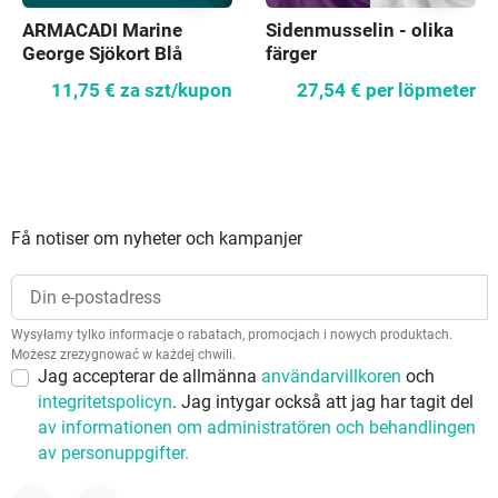
ARMACADI Marine
Sidenmusselin - olika
George Sjökort Blå
färger
KUPONG 80 cm
11,75 €
za szt/kupon
27,54 €
per löpmeter
Få notiser om nyheter och kampanjer
Wysyłamy tylko informacje o rabatach, promocjach i nowych produktach.
Możesz zrezygnować w każdej chwili.
Jag accepterar de allmänna
användarvillkoren
och
integritetspolicyn
. Jag intygar också att jag har tagit del
av informationen om administratören och behandlingen
av personuppgifter.