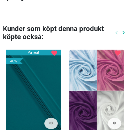
Kunder som köpt denna produkt
keyboard_arrow_left
keyboard_arrow_right
köpte också:
Föreg
Nä
favorite
favorite
På rea!
−40%
visibility
visibility