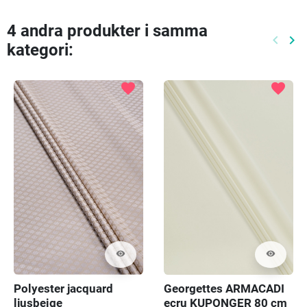
4 andra produkter i samma
keyboard_arrow_left
keyboard_arrow_right
kategori:
Föreg
Nä
favorite
favorite
visibility
visibility
Polyester jacquard
Georgettes ARMACADI
ljusbeige
ecru KUPONGER 80 cm