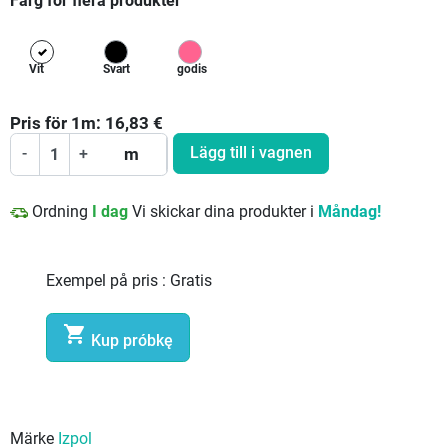
Färg för flera produkter
Vit
Svart
godis
Pris för
1
m:
16,83
€
Lägg till i vagnen
-
+
m
Ordning
I dag
Vi skickar dina produkter i
Måndag!
Exempel på pris :
Gratis

Kup próbkę
Märke
Izpol