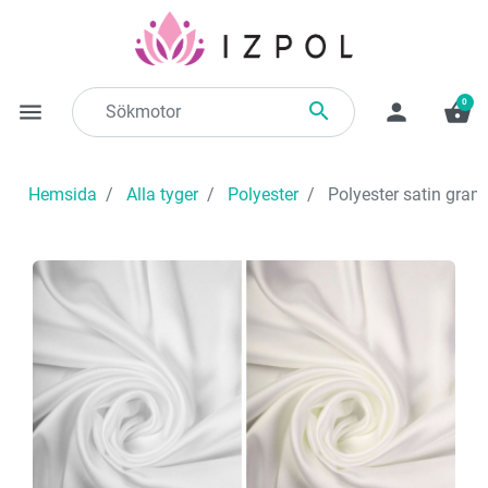
0

menu
person
shopping_basket
Hemsida
Alla tyger
Polyester
Polyester satin gram