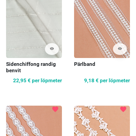
visibility
visibility
Sidenchiffong randig
Pärlband
benvit
22,95 €
per löpmeter
9,18 €
per löpmeter
favorite
favorite