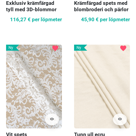
Exklusiv krämfärgad
Krämfärgad spets med
tyll med 3D-blommor
blombroderi och pärlor
116,27 €
per löpmeter
45,90 €
per löpmeter
favorite
favorite
Ny
Ny
visibility
visibility
Vit spets
Tunn ull ecru