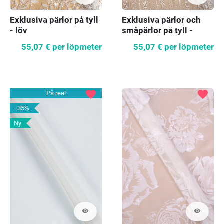
Exklusiva pärlor på tyll
Exklusiva pärlor och
- löv
småpärlor på tyll -
vågmönster
55,07 €
per löpmeter
55,07 €
per löpmeter
favorite
favorite
På rea!
−35%
Ny
visibility
visibility