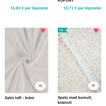
KUPONY
16,83 €
per löpmeter
10,71 €
per löpmeter
favorite
favorite
Ny
visibility
visibility
Spets med bomull,
Satin taft - kräm
krämvit