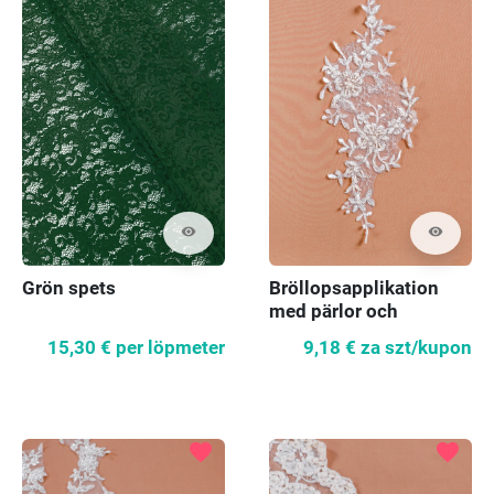
visibility
visibility
Grön spets
Bröllopsapplikation
med pärlor och
silvertråd
15,30 €
per löpmeter
9,18 €
za szt/kupon
favorite
favorite