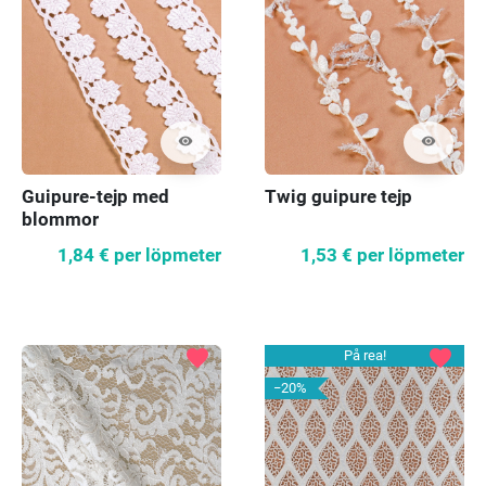
visibility
visibility
Guipure-tejp med
Twig guipure tejp
blommor
1,84 €
per löpmeter
1,53 €
per löpmeter
favorite
favorite
På rea!
−20%