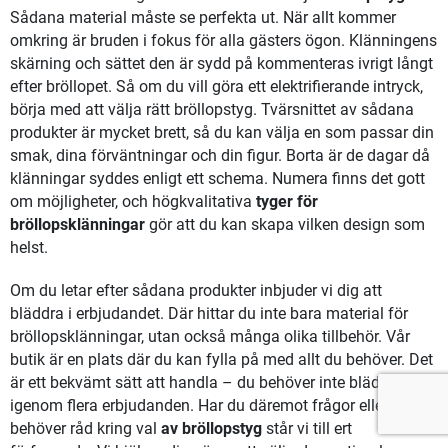
Sådana material måste se perfekta ut. När allt kommer
omkring är bruden i fokus för alla gästers ögon. Klänningens
skärning och sättet den är sydd på kommenteras ivrigt långt
efter bröllopet. Så om du vill göra ett elektrifierande intryck,
börja med att välja rätt bröllopstyg. Tvärsnittet av sådana
produkter är mycket brett, så du kan välja en som passar din
smak, dina förväntningar och din figur. Borta är de dagar då
klänningar syddes enligt ett schema. Numera finns det gott
om möjligheter, och högkvalitativa
tyger för
bröllopsklänningar
gör att du kan skapa vilken design som
helst.
Om du letar efter sådana produkter inbjuder vi dig att
bläddra i erbjudandet. Där hittar du inte bara material för
bröllopsklänningar, utan också många olika tillbehör. Vår
butik är en plats där du kan fylla på med allt du behöver. Det
är ett bekvämt sätt att handla – du behöver inte bläddra
igenom flera erbjudanden. Har du däremot frågor eller
behöver råd kring val
av bröllopstyg
står vi till ert