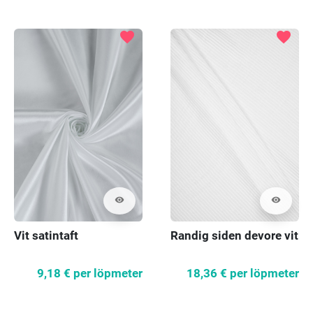
favorite
favorite
visibility
visibility
Randig siden devore vit
Vit satintaft
18,36 €
per löpmeter
9,18 €
per löpmeter