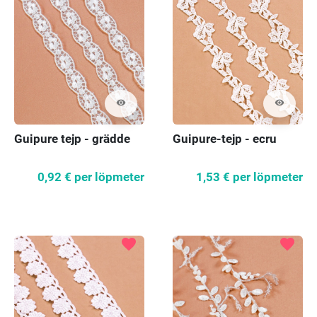
visibility
visibility
Guipure tejp - grädde
Guipure-tejp - ecru
0,92 €
per löpmeter
1,53 €
per löpmeter
favorite
favorite