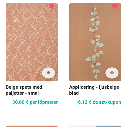
favorite
favorite
visibility
visibility
Beige spets med
Applicering - ljusbeige
paljetter - smal
blad
30,60 €
per löpmeter
6,12 €
za szt/kupon