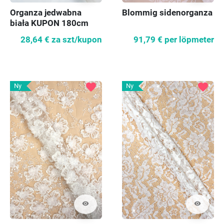
Organza jedwabna
Blommig sidenorganza
biała KUPON 180cm
28,64 €
za szt/kupon
91,79 €
per löpmeter
favorite
favorite
Ny
Ny
visibility
visibility