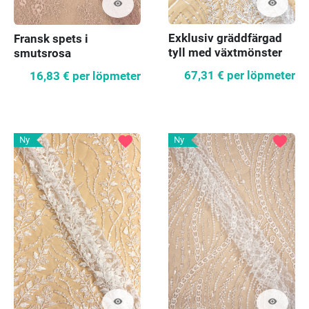
visibility
visibility
Exklusiv gräddfärgad
Fransk spets i
tyll med växtmönster
smutsrosa
67,31 €
per löpmeter
16,83 €
per löpmeter
favorite
favorite
Ny
Ny
visibility
visibility