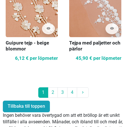
visibility
visibility
Guipure tejp - beige
Tejpa med paljetter och
blommor
pärlor
6,12 €
per löpmeter
45,90 €
per löpmeter
Nästa
1
2
3
4
keyboard_arrow_right
Tillbaka till toppen
Ingen behöver vara övertygad om att ett bröllop är ett unikt
tillfälle i alla avseenden. Månader, och ibland till och med år,