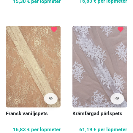
16,83 €
per löpmeter
15,30 €
per löpmeter
favorite
favorite
visibility
visibility
Fransk vaniljspets
Krämfärgad pärlspets
16,83 €
per löpmeter
61,19 €
per löpmeter