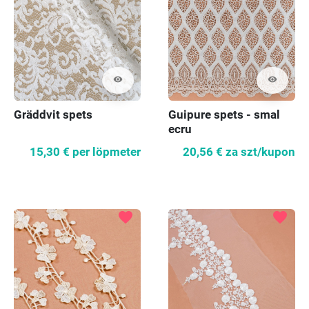
visibility
visibility
Gräddvit spets
Guipure spets - smal
ecru
15,30 €
per löpmeter
20,56 €
za szt/kupon
favorite
favorite