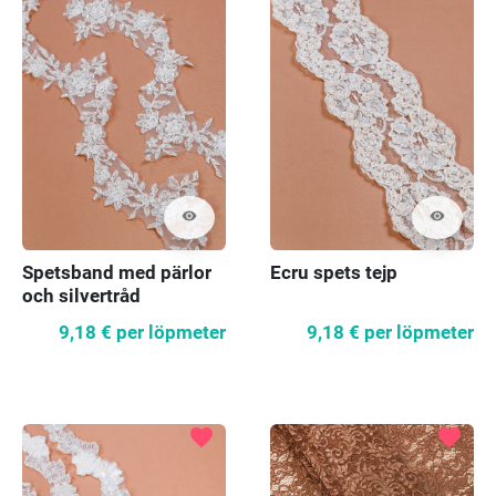
visibility
visibility
Spetsband med pärlor
Ecru spets tejp
och silvertråd
9,18 €
per löpmeter
9,18 €
per löpmeter
favorite
favorite