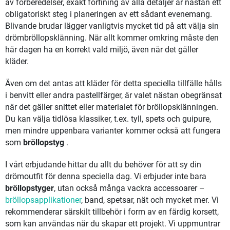
av förberedelser, exakt förfining av alla detaljer är nästan ett
obligatoriskt steg i planeringen av ett sådant evenemang.
Blivande brudar lägger vanligtvis mycket tid på att välja sin
drömbröllopsklänning. När allt kommer omkring måste den
här dagen ha en korrekt vald miljö, även när det gäller
kläder.
Även om det antas att kläder för detta speciella tillfälle hålls
i benvitt eller andra pastellfärger, är valet nästan obegränsat
när det gäller snittet eller materialet för bröllopsklänningen.
Du kan välja tidlösa klassiker, t.ex. tyll, spets och guipure,
men mindre uppenbara varianter kommer också att fungera
som
bröllopstyg
.
I vårt erbjudande hittar du allt du behöver för att sy din
drömoutfit för denna speciella dag. Vi erbjuder inte bara
bröllopstyger
, utan också många vackra accessoarer –
bröllopsapplikationer
, band, spetsar, nät och mycket mer. Vi
rekommenderar särskilt tillbehör i form av en färdig korsett,
som kan användas när du skapar ett projekt. Vi uppmuntrar