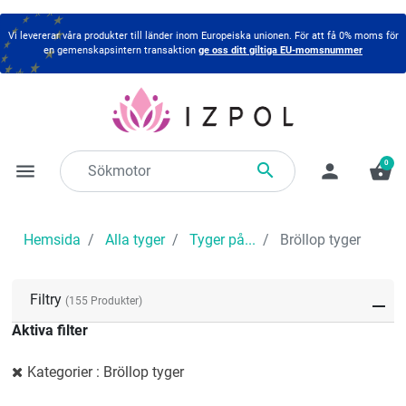
Vi levererar våra produkter till länder inom Europeiska unionen. För att få 0% moms för
en gemenskapsintern transaktion
ge oss ditt giltiga EU-momsnummer
0

menu
person
shopping_basket
Hemsida
Alla tyger
Tyger på...
Bröllop tyger
Filtry
(155 Produkter)
Aktiva filter
Kategorier : Bröllop tyger