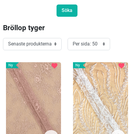
Bröllop tyger
favorite
favorite
Ny
Ny