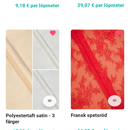
29,07 €
per löpmeter
9,18 €
per löpmeter
favorite
favorite
visibility
visibility
Fransk spetsröd
Polyestertaft satin - 3
färger