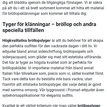
dig att bläddra igenom de tillgängliga förslagen. Vi är säkra
på att du i ett så brett sortiment kommer att hitta ett material
för bröllopsklänningar som kommer att tilltala dig.
Tyger för klänningar – bröllop och andra
speciella tillfällen
Högkvalitativa bröllopstyger
är allt du behöver för att skapa
den perfekta outfiten för den vackraste dagen i ditt liv. Vi
erbjuder bland annat sidenchiffong, bröllopsspets och
sidenjacquard, som gläder sig med sitt estetiska utförande.
Det här är tyger av högsta kvalitet som är perfekta för
bröllopskläder. Vi importerar material från bland annat
Italien från tillverkare som, precis som vi, sätter kvalitet först.
Tack vare detta kan du beställa inte bara vackra, utan
framför allt slitstarka bröllopstyger, där varje detalj är gjord
med samma omsorg. Vår tyggrossist i Poznań erbjuder även
sybehörsapplikationer för eleganta outfits.
Kvalitet är ett viktigt kriterium när man väljer
bröllopstyger
.