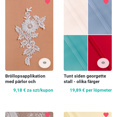
favorite
favorite
visibility
visibility
Bröllopsapplikation
Tunt siden georgette
med pärlor och
stall - olika färger
silvertråd
9,18 €
za szt/kupon
19,89 €
per löpmeter
favorite
favorite