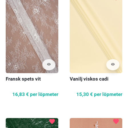
visibility
visibility
Fransk spets vit
Vanilj viskos cadi
16,83 €
per löpmeter
15,30 €
per löpmeter
favorite
favorite