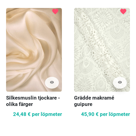
favorite
favorite
visibility
visibility
Silkesmuslin tjockare -
Grädde makramé
olika färger
guipure
24,48 €
per löpmeter
45,90 €
per löpmeter