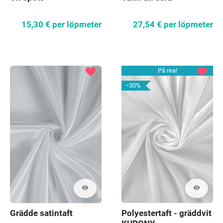
15,30 €
per löpmeter
27,54 €
per löpmeter
favorite
favorite
På rea!
−30%
visibility
visibility
Grädde satintaft
Polyestertaft - gräddvit