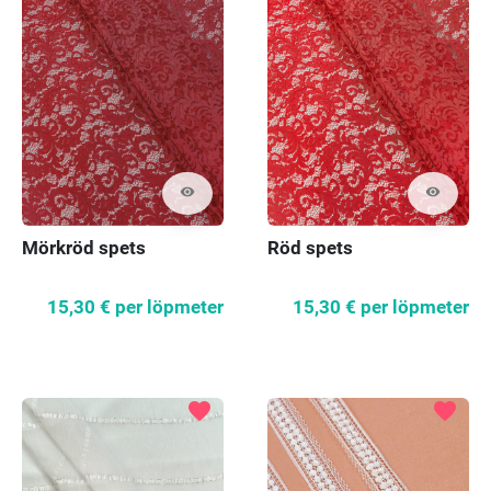
visibility
visibility
Mörkröd spets
Röd spets
15,30 €
per löpmeter
15,30 €
per löpmeter
favorite
favorite