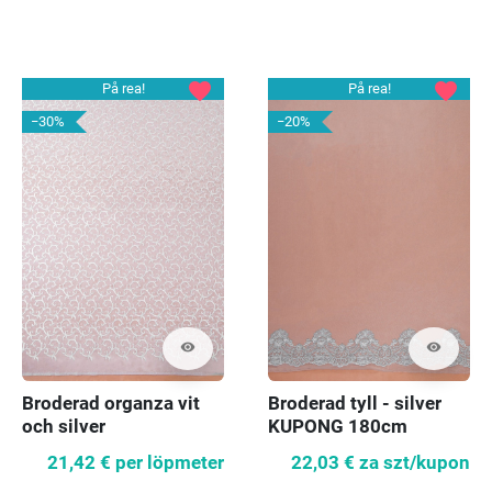
favorite
favorite
På rea!
På rea!
−30%
−20%
visibility
visibility
Broderad organza vit
Broderad tyll - silver
och silver
KUPONG 180cm
21,42 €
per löpmeter
22,03 €
za szt/kupon