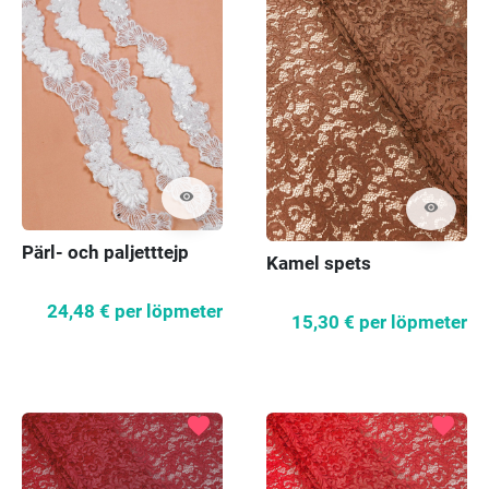
visibility
visibility
Pärl- och paljetttejp
Kamel spets
24,48 €
per löpmeter
15,30 €
per löpmeter
favorite
favorite