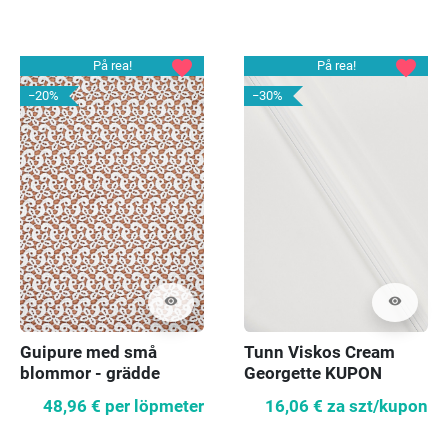
favorite
favorite
På rea!
På rea!
−20%
−30%
visibility
visibility
Guipure med små
Tunn Viskos Cream
blommor - grädde
Georgette KUPON
200cm
48,96 €
per löpmeter
16,06 €
za szt/kupon