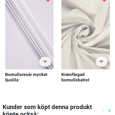
visibility
visibility
Bomullsresår mycket
Krämfärgad
ljuslila
bomullsbatist
Kunder som köpt denna produkt
keyboard_arrow_left
keyboard_arrow_right
köpte också:
Föreg
Nä