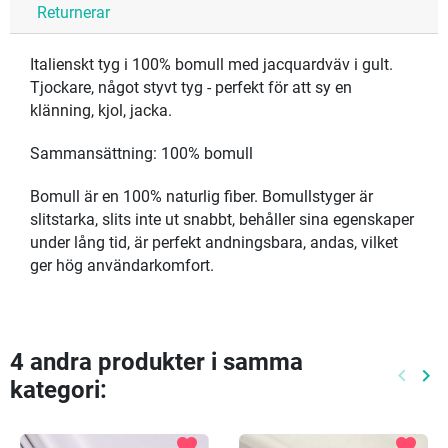
Returnerar
Italienskt tyg i 100% bomull med jacquardväv i gult.
Tjockare, något styvt tyg - perfekt för att sy en
klänning, kjol, jacka.
Sammansättning: 100% bomull
Bomull är en 100% naturlig fiber. Bomullstyger är
slitstarka, slits inte ut snabbt, behåller sina egenskaper
under lång tid, är perfekt andningsbara, andas, vilket
ger hög användarkomfort.
4 andra produkter i samma
keyboard_arrow_left
keyboard_arrow_right
kategori:
Föreg
Nä
favorite
favorite