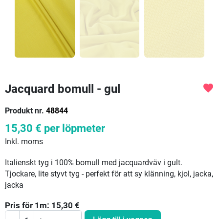
Jacquard bomull - gul
favorite
Produkt nr.
48844
15,30 €
per löpmeter
Inkl. moms
Italienskt tyg i 100% bomull med jacquardväv i gult.
Tjockare, lite styvt tyg - perfekt för att sy klänning, kjol, jacka,
jacka
Pris för
1
m:
15,30
€