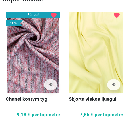
favorite
favorite
På rea!
−50%
visibility
visibility
Chanel kostym tyg
Skjorta viskos ljusgul
9,18 €
per löpmeter
7,65 €
per löpmeter