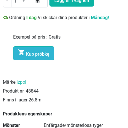
Lägg till i vagnen
-
+
m
Ordning
I dag
Vi skickar dina produkter i
Måndag!
Exempel på pris :
Gratis

Kup próbkę
Märke
Izpol
Produkt nr.
48844
Finns i lager
26.8m
Produktens egenskaper
Mönster
Enfärgade/mönsterlösa tyger