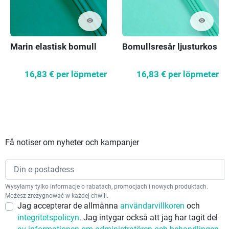
visibility
visibility
Marin elastisk bomull
Bomullsresår ljusturkos
16,83 €
per löpmeter
16,83 €
per löpmeter
Få notiser om nyheter och kampanjer
Wysyłamy tylko informacje o rabatach, promocjach i nowych produktach.
Możesz zrezygnować w każdej chwili.
Jag accepterar de allmänna
användarvillkoren
och
integritetspolicyn
. Jag intygar också att jag har tagit del