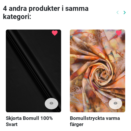
4 andra produkter i samma
keyboard_arrow_left
keyboard_arrow_right
kategori:
Föreg
Nä
favorite
favorite
visibility
visibility
Skjorta Bomull 100%
Bomullstryckta varma
Svart
färger