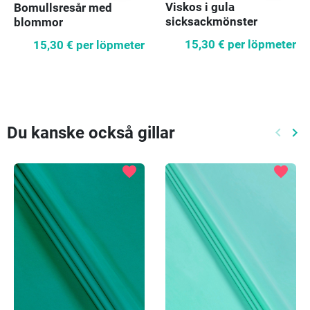
Viskos i gula
Bomullsresår med
sicksackmönster
blommor
15,30 €
per löpmeter
15,30 €
per löpmeter
Du kanske också gillar
keyboard_arrow_left
keyboard_arrow_right
Föreg
Nä
favorite
favorite