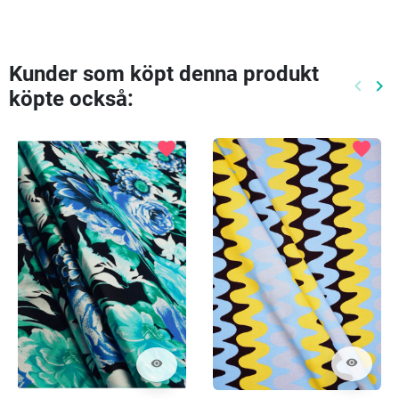
Kunder som köpt denna produkt
keyboard_arrow_left
keyboard_arrow_right
köpte också:
Föreg
Nä
favorite
favorite
visibility
visibility