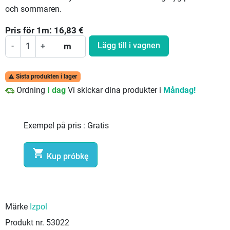
och sommaren.
Pris för
1
m:
16,83
€
Lägg till i vagnen
-
+
m
Sista produkten i lager

Ordning
I dag
Vi skickar dina produkter i
Måndag!
Exempel på pris :
Gratis

Kup próbkę
Märke
Izpol
Produkt nr.
53022