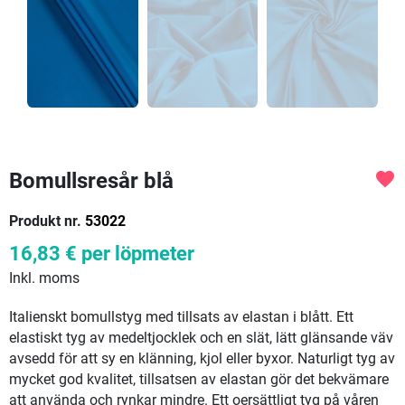
Bomullsresår blå
favorite
Produkt nr.
53022
16,83 €
per löpmeter
Inkl. moms
Italienskt bomullstyg med tillsats av elastan i blått. Ett
elastiskt tyg av medeltjocklek och en slät, lätt glänsande väv
avsedd för att sy en klänning, kjol eller byxor. Naturligt tyg av
mycket god kvalitet, tillsatsen av elastan gör det bekvämare
att använda och rynkar mindre. Ett oersättligt tyg på våren