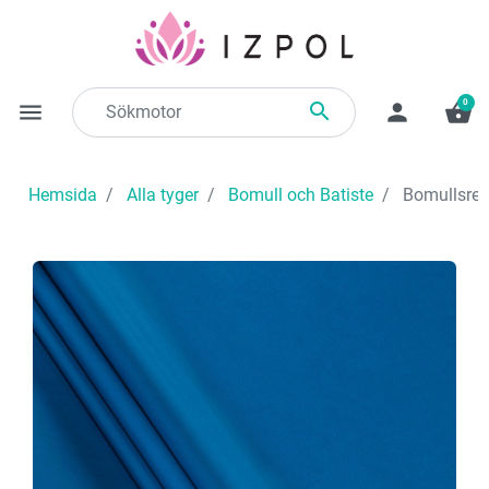
0

menu
person
shopping_basket
Hemsida
Alla tyger
Bomull och Batiste
Bomullsres