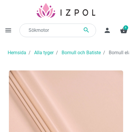
0

menu
person
shopping_basket
Hemsida
Alla tyger
Bomull och Batiste
Bomull elas