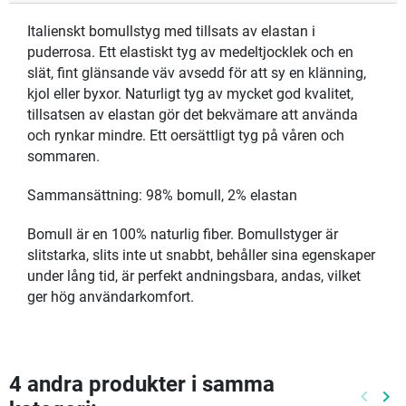
Italienskt bomullstyg med tillsats av elastan i
puderrosa. Ett elastiskt tyg av medeltjocklek och en
slät, fint glänsande väv avsedd för att sy en klänning,
kjol eller byxor. Naturligt tyg av mycket god kvalitet,
tillsatsen av elastan gör det bekvämare att använda
och rynkar mindre. Ett oersättligt tyg på våren och
sommaren.
Sammansättning: 98% bomull, 2% elastan
Bomull är en 100% naturlig fiber. Bomullstyger är
slitstarka, slits inte ut snabbt, behåller sina egenskaper
under lång tid, är perfekt andningsbara, andas, vilket
ger hög användarkomfort.
4 andra produkter i samma
keyboard_arrow_left
keyboard_arrow_right
Föreg
Nä