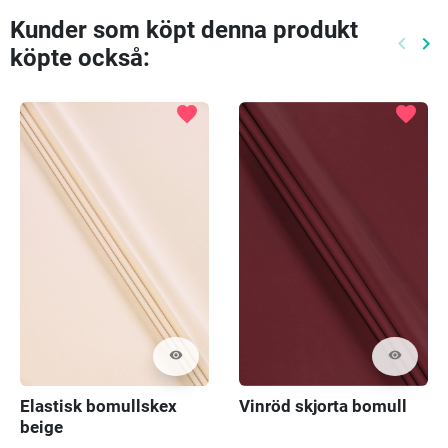
Kunder som köpt denna produkt
keyboard_arrow_left
keyboard_arrow_right
köpte också:
Föreg
Nä
favorite
favorite
visibility
visibility
Elastisk bomullskex
Vinröd skjorta bomull
beige