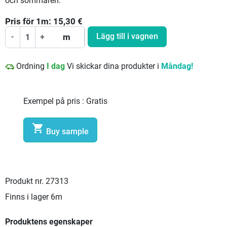
och sommaren.
Pris för
1
m:
15,30
€
Lägg till i vagnen
-
+
m
Ordning
I dag
Vi skickar dina produkter i
Måndag!
Exempel på pris :
Gratis

Buy sample
Produkt nr.
27313
Finns i lager
6m
Produktens egenskaper