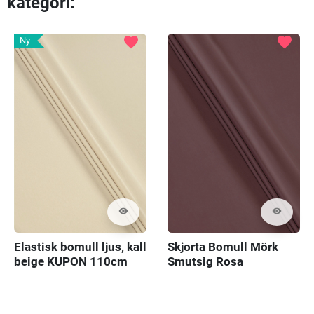
kategori:
favorite
favorite
Ny
visibility
visibility
Elastisk bomull ljus, kall
Skjorta Bomull Mörk
beige KUPON 110cm
Smutsig Rosa