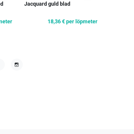
ed
Jacquard guld blad
Rosa jacq
meter
18,36 €
per löpmeter
acebook
Instagram