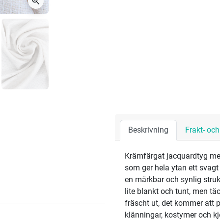
zoom_in
Beskrivning
Frakt- oc
Krämfärgat jacquardtyg med 
som ger hela ytan ett svagt
en märkbar och synlig struk
lite blankt och tunt, men tä
fräscht ut, det kommer att 
klänningar, kostymer och kj