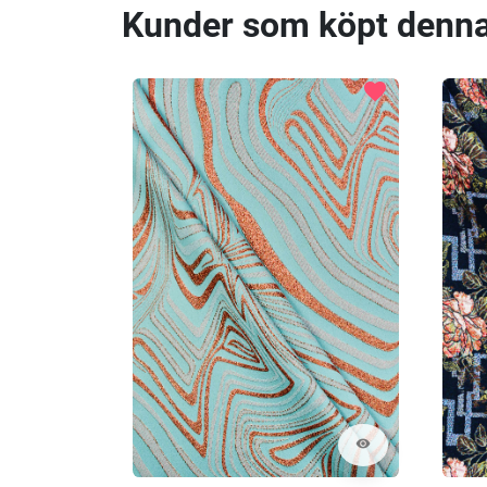
Kunder som köpt denna
favorite
visibility