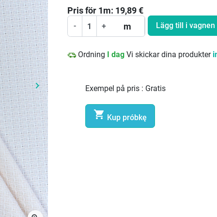
Pris för
1
m:
19,89
€
Lägg till i vagnen
m
-
+
Ordning
I dag
Vi skickar dina produkter
i
keyboard_arrow_right
Exempel på pris :
Gratis
Nästa

Kup próbkę