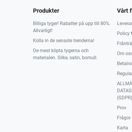
Produkter
Vårt 
Billiga tyger! Rabatter på upp till 80%.
Levera
Allvarligt!
Policy 
Kolla in de senaste trenderna!
Fråntr
De mest köpta tygerna och
Om os
materialen. Silke, satin, bomull.
Betaln
Regula
ALLM
DATAS
(GDPR
Prov
Frågor
Karta