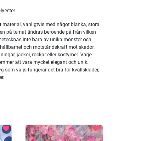
lyester
t material, vanligtvis med något blanka, stora
gen på temat ändras beroende på från vilken
netecknas inte bara av unika mönster och
 hållbarhet och motståndskraft mot skador.
ningar, jackor, rockar eller kostymer. Varje
mmer att vara mycket elegant och unik.
g som väljs fungerar det bra för kvällskläder,
r.
favorite
favorite