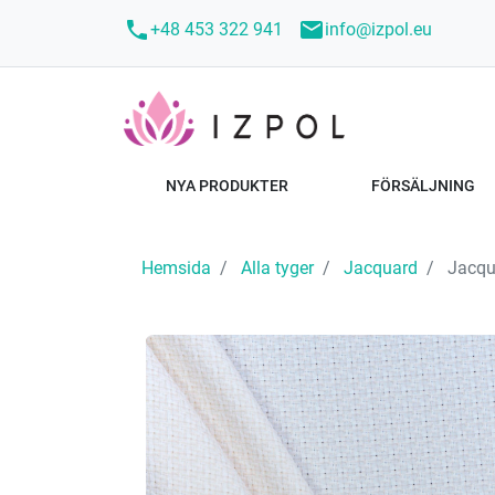
call
mail
+48 453 322 941
info@izpol.eu
NYA PRODUKTER
FÖRSÄLJNING
Hemsida
Alla tyger
Jacquard
Jacqua