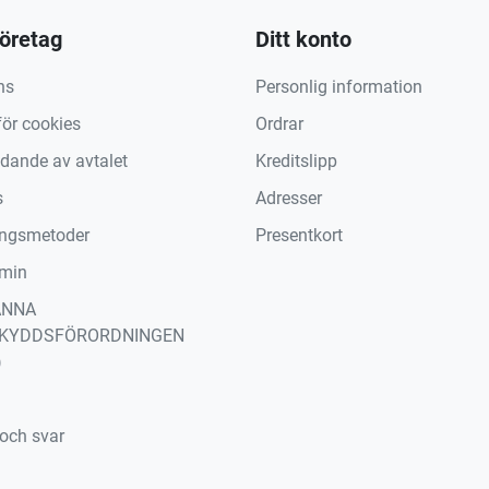
företag
Ditt konto
ns
Personlig information
för cookies
Ordrar
ädande av avtalet
Kreditslipp
s
Adresser
ingsmetoder
Presentkort
min
ÄNNA
KYDDSFÖRORDNINGEN
)
 och svar