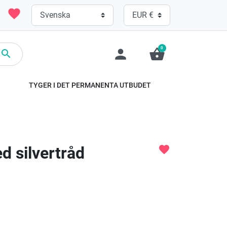
favorite
0
person
shopping_basket

TYGER I DET PERMANENTA UTBUDET
d silvertråd
favorite