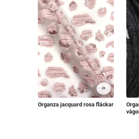
visibility
Organza jacquard rosa fläckar
Orga
vågo