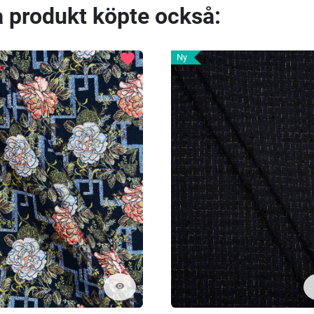
 produkt köpte också:
favorite
Ny
visibility