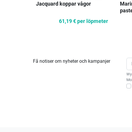
Jacquard koppar vågor
Mari
past
61,19 €
per löpmeter
Få notiser om nyheter och kampanjer
Wys
Moż