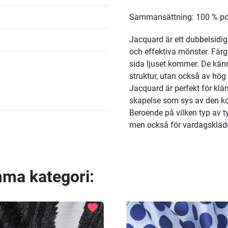
Sammansättning: 100 % po
Jacquard är ett dubbelsidig
och effektiva mönster. Fär
sida ljuset kommer. De kän
struktur, utan också av hög
Jacquard är perfekt för klän
skapelse som sys av den ko
Beroende på vilken typ av ty
men också för vardagskläde
mma kategori:
favorite