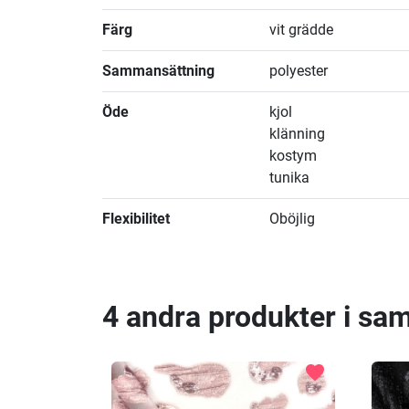
Färg
vit grädde
Sammansättning
polyester
Öde
kjol
klänning
kostym
tunika
Flexibilitet
Oböjlig
4 andra produkter i sa
favorite