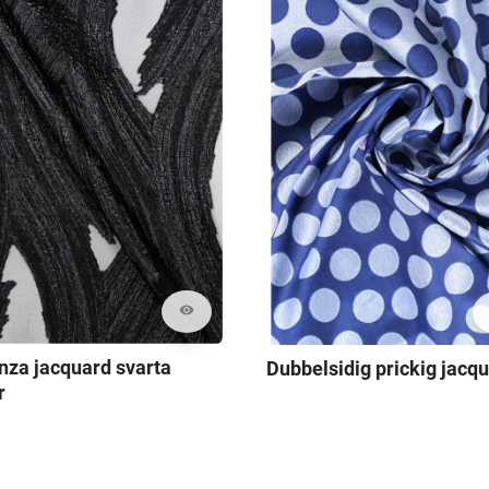
visibility
nza jacquard svarta
Dubbelsidig prickig jacq
r