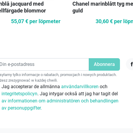
nblå jacquard med
Chanel marinblått tyg m
ellfärgade blommor
guld
55,07 €
per löpmeter
30,60 €
per löp
F
yłamy tylko informacje o rabatach, promocjach i nowych produktach.
esz zrezygnować w każdej chwili.
Jag accepterar de allmänna
användarvillkoren
och
integritetspolicyn
. Jag intygar också att jag har tagit del
av informationen om administratören och behandlingen
av personuppgifter.