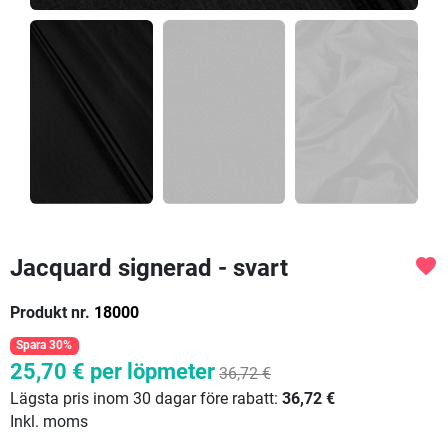
Jacquard signerad - svart
favorite
Produkt nr.
18000
Spara 30%
25,70 €
per löpmeter
36,72 €
Lägsta pris inom 30 dagar före rabatt:
36,72 €
Inkl. moms