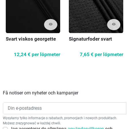
visibility
visibility
Svart viskos georgette
Signaturfoder svart
12,24 €
per löpmeter
7,65 €
per löpmeter
Få notiser om nyheter och kampanjer
Wysyłamy tylko informacje o rabatach, promocjach i nowych produktach.
Możesz zrezygnować w każdej chwili.
Jag accepterar de allmänna
användarvillkoren
och