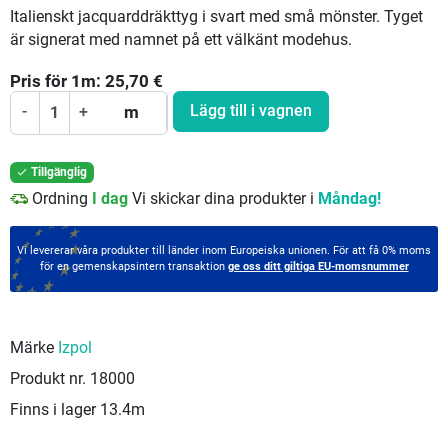
Italienskt jacquarddräkttyg i svart med små mönster. Tyget
är signerat med namnet på ett välkänt modehus.
Pris för
1
m:
25,70
€
Lägg till i vagnen
-
+
m
Tillgänglig

Ordning
I dag
Vi skickar dina produkter i
Måndag!
Vi levererar våra produkter till länder inom Europeiska unionen. För att få 0% moms
för en gemenskapsintern transaktion
ge oss ditt giltiga EU-momsnummer
Märke
Izpol
Produkt nr.
18000
Finns i lager
13.4m