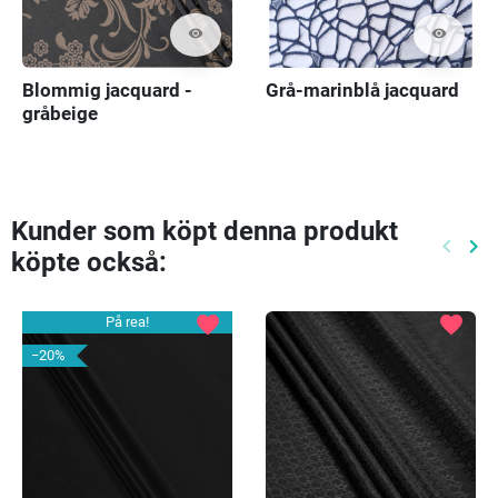
visibility
visibility
Blommig jacquard -
Grå-marinblå jacquard
gråbeige
Kunder som köpt denna produkt
keyboard_arrow_left
keyboard_arrow_right
köpte också:
Föreg
Nä
favorite
favorite
På rea!
−20%