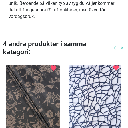
unik. Beroende på vilken typ av tyg du väljer kommer
det att fungera bra för aftonkläder, men även för
vardagsbruk.
4 andra produkter i samma
keyboard_arrow_left
keyboard_arrow_right
kategori:
Föreg
Nä
favorite
favorite