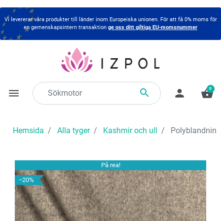
Vi levererar våra produkter till länder inom Europeiska unionen. För att få 0% moms för
en gemenskapsintern transaktion
ge oss ditt giltiga EU-momsnummer
0

menu
person
shopping_basket
Hemsida
Alla tyger
Kashmir och ull
Polyblandning
På rea!
−20%