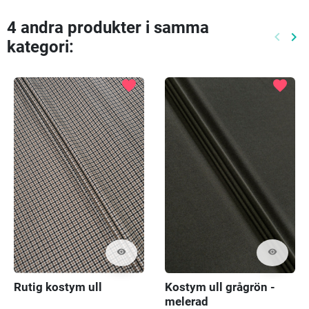
4 andra produkter i samma
keyboard_arrow_left
keyboard_arrow_right
kategori:
Föreg
Nä
favorite
favorite
visibility
visibility
Rutig kostym ull
Kostym ull grågrön -
melerad