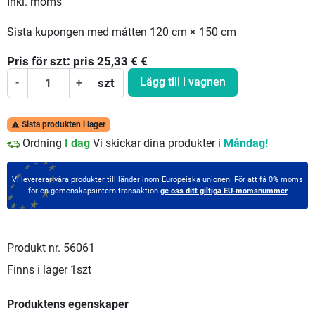
Inkl. moms
Sista kupongen med måtten 120 cm × 150 cm
Pris för
szt:
pris 25,33 €
€
Lägg till i vagnen
-
+
szt
Sista produkten i lager

Ordning
I dag
Vi skickar dina produkter i
Måndag!
Vi levererar våra produkter till länder inom Europeiska unionen. För att få 0% moms
för en gemenskapsintern transaktion
ge oss ditt giltiga EU-momsnummer
Produkt nr.
56061
Finns i lager
1szt
Produktens egenskaper