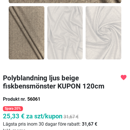
Polyblandning ljus beige
favorite
fiskbensmönster KUPON 120cm
Produkt nr.
56061
Spara 20%
25,33 €
za szt/kupon
31,67 €
Lägsta pris inom 30 dagar före rabatt:
31,67 €