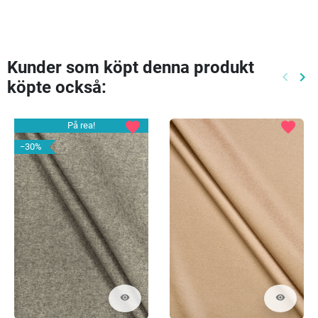
Kunder som köpt denna produkt
keyboard_arrow_left
keyboard_arrow_right
köpte också:
Föreg
Nä
favorite
favorite
På rea!
−30%
visibility
visibility