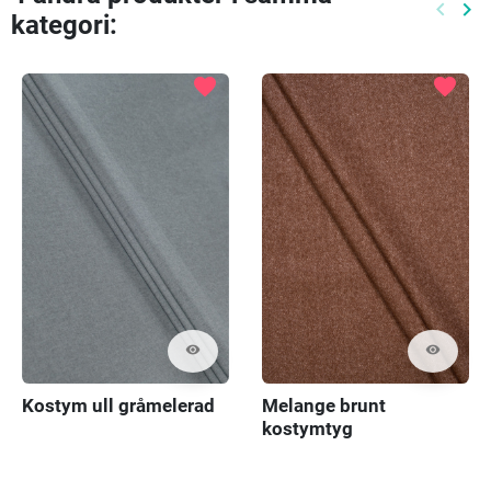
keyboard_arrow_left
keyboard_arrow_right
kategori:
Föreg
Nä
favorite
favorite
visibility
visibility
Kostym ull gråmelerad
Melange brunt
kostymtyg