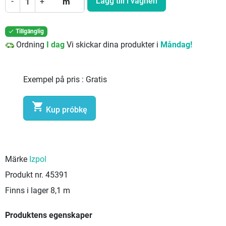
Lägg till i vagnen
-
+
m
Tillgänglig

Ordning
I dag
Vi skickar dina produkter i
Måndag!
Exempel på pris :
Gratis

Kup próbkę
Märke
Izpol
Produkt nr.
45391
Finns i lager
8,1 m
Produktens egenskaper