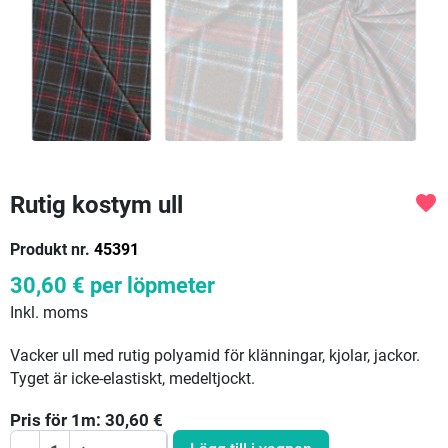
Rutig kostym ull
favorite
Produkt nr.
45391
30,60 €
per löpmeter
Inkl. moms
Vacker ull med rutig polyamid för klänningar, kjolar, jackor.
Tyget är icke-elastiskt, medeltjockt.
Pris för
1
m:
30,60
€