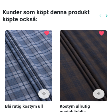
Kunder som köpt denna produkt
keyboard_arrow_left
keyboard_arrow_right
köpte också:
Föreg
Nä
favorite
favorite
visibility
visibility
Blå rutig kostym ull
Kostym ullrutig
marinblå/oliv