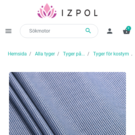
0

menu
person
shopping_basket
Hemsida
Alla tyger
Tyger på...
Tyger för kostym