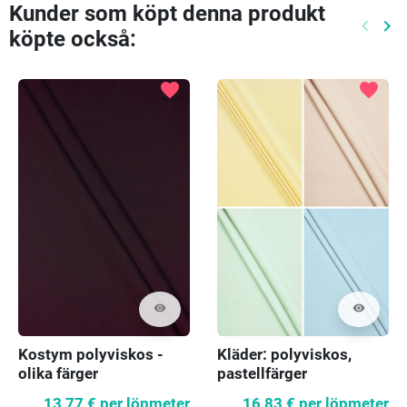
Kunder som köpt denna produkt
keyboard_arrow_left
keyboard_arrow_right
köpte också:
Föreg
Nä
favorite
favorite
visibility
visibility
Kostym polyviskos -
Kläder: polyviskos,
olika färger
pastellfärger
13,77 €
per löpmeter
16,83 €
per löpmeter