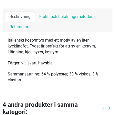
Beskrivning
Frakt- och betalningsmetoder
Returnerar
Italienskt kostymtyg med ett motiv av en liten
kycklingfot. Tyget är perfekt för att sy en kostym,
klänning, kjol, byxor, kostym.
Färger: vit, svart, havsblå
Sammansättning: 64 % polyester, 33 % viskos, 3 %
elastan
4 andra produkter i samma
keyboard_arrow_left
keyboard_arrow_right
kategori:
Föreg
Nä