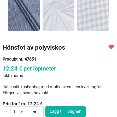
Hönsfot av polyviskos
favorite
Produkt nr.
47851
12,24 €
per löpmeter
Inkl. moms
Italienskt kostymtyg med motiv av en liten kycklingfot.
Färger: vit, svart, havsblå.
Pris för
1
m:
12,24
€
Lägg till i vagnen
-
+
m