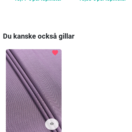
Du kanske också gillar
favorite
visibility