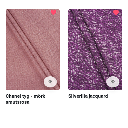
favorite
favorite
visibility
visibility
Chanel tyg - mörk
Silverlila jacquard
smutsrosa