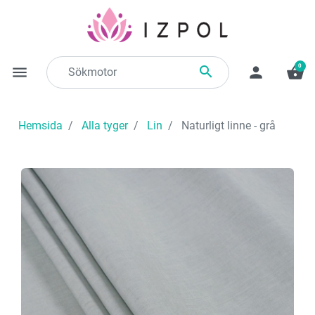
0

menu
person
shopping_basket
Hemsida
Alla tyger
Lin
Naturligt linne - grå