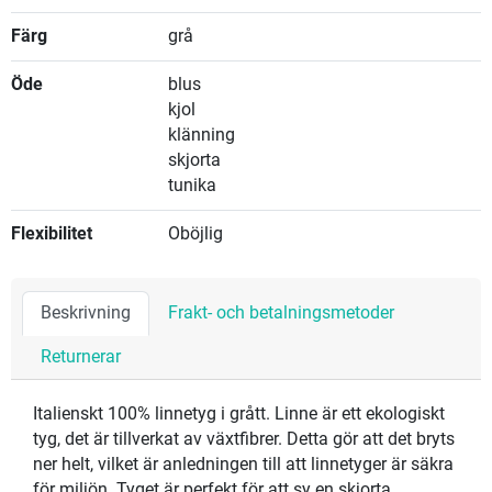
Färg
grå
Öde
blus
kjol
klänning
skjorta
tunika
Flexibilitet
Oböjlig
Beskrivning
Frakt- och betalningsmetoder
Returnerar
Italienskt 100% linnetyg i grått. Linne är ett ekologiskt
tyg, det är tillverkat av växtfibrer. Detta gör att det bryts
ner helt, vilket är anledningen till att linnetyger är säkra
för miljön. Tyget är perfekt för att sy en skjorta,