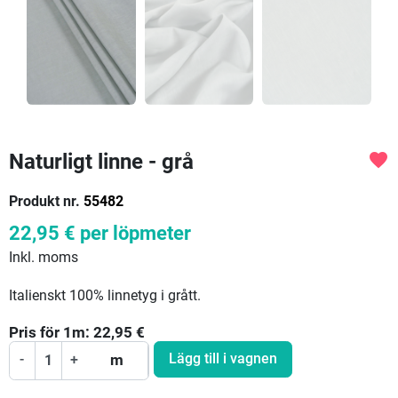
Naturligt linne - grå
favorite
Produkt nr.
55482
22,95 €
per löpmeter
Inkl. moms
Italienskt 100% linnetyg i grått.
Pris för
1
m:
22,95
€
Lägg till i vagnen
-
+
m