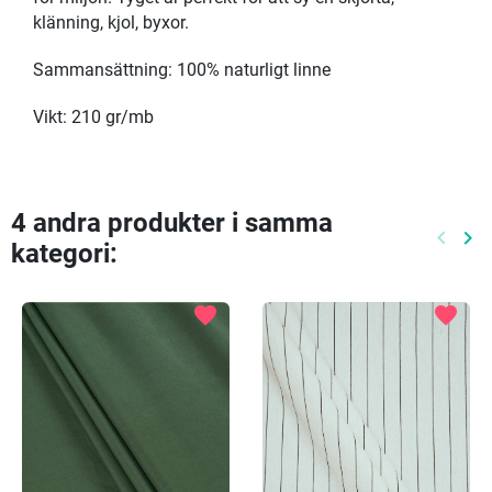
klänning, kjol, byxor.
Sammansättning: 100% naturligt linne
Vikt: 210 gr/mb
4 andra produkter i samma
keyboard_arrow_left
keyboard_arrow_right
kategori:
Föreg
Nä
favorite
favorite