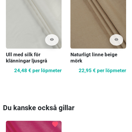
visibility
visibility
Ull med silk för
Naturligt linne beige
klänningar ljusgrå
mörk
24,48 €
per löpmeter
22,95 €
per löpmeter
Du kanske också gillar
favorite