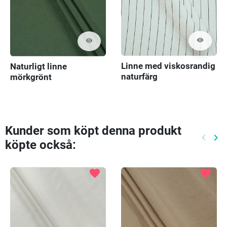
visibility
visibility
Linne med viskosrandig
Naturligt linne
naturfärg
mörkgrönt
Kunder som köpt denna produkt
keyboard_arrow_left
keyboard_arrow_right
köpte också:
Föreg
Nä
favorite
favorite