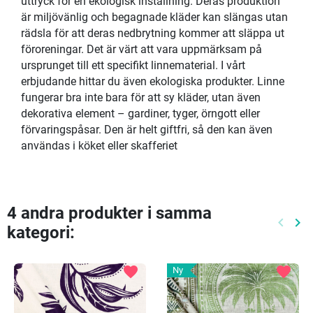
uttryck för en ekologisk inställning. Deras produktion
är miljövänlig och begagnade kläder kan slängas utan
rädsla för att deras nedbrytning kommer att släppa ut
föroreningar. Det är värt att vara uppmärksam på
ursprunget till ett specifikt linnematerial. I vårt
erbjudande hittar du även ekologiska produkter. Linne
fungerar bra inte bara för att sy kläder, utan även
dekorativa element – gardiner, tyger, örngott eller
förvaringspåsar. Den är helt giftfri, så den kan även
användas i köket eller skafferiet
4 andra produkter i samma
keyboard_arrow_left
keyboard_arrow_right
kategori:
Föreg
Nä
favorite
favorite
Ny