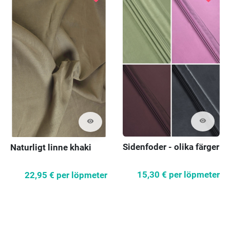
visibility
visibility
Sidenfoder - olika färger
Naturligt linne khaki
15,30 €
per löpmeter
22,95 €
per löpmeter