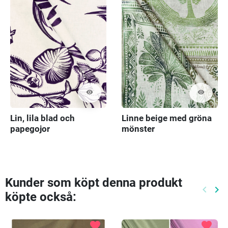
visibility
visibility
Lin, lila blad och
Linne beige med gröna
papegojor
mönster
Kunder som köpt denna produkt
keyboard_arrow_left
keyboard_arrow_right
köpte också:
Föreg
Nä
favorite
favorite