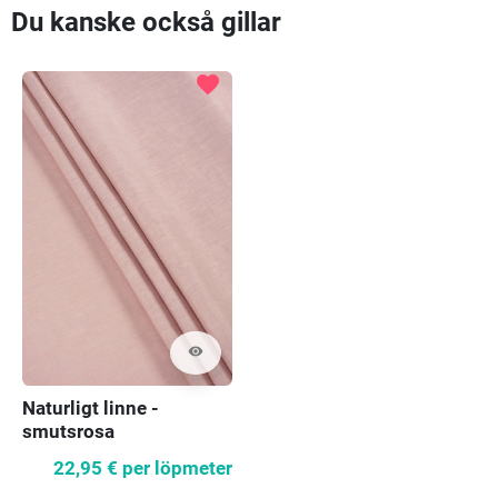
Du kanske också gillar
favorite
visibility
Naturligt linne -
smutsrosa
22,95 €
per löpmeter