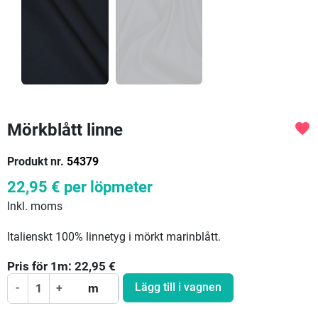
Mörkblått linne
favorite
Produkt nr.
54379
22,95 €
per löpmeter
Inkl. moms
Italienskt 100% linnetyg i mörkt marinblått.
Pris för
1
m:
22,95
€
Lägg till i vagnen
-
+
m