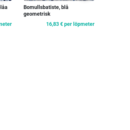
låa
Bomullsbatiste, blå
Richelieu
geometrisk
kakelmön
meter
16,83 €
per löpmeter