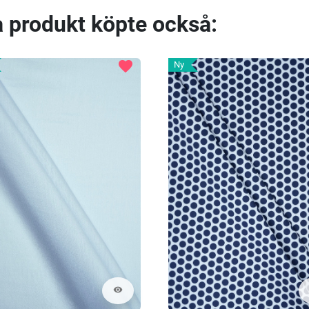
 produkt köpte också:
favorite
Ny
visibility