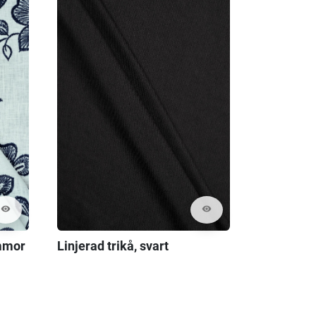
visibility
visibility
mmor
Linjerad trikå, svart