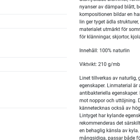
nyanser av dämpad blått, be
kompositionen bildar en har
lin ger tyget ädla strukturer,
materialet utmärkt för somm
för klänningar, skjortor, kjo
Innehåll: 100% naturlin
Viktvikt: 210 g/mb
Linet tillverkas av naturli
egenskaper. Linmaterial är 
antibakteriella egenskaper
mot noppor och uttöjning. De
kännetecknas också av hög
Lintyget har kylande egens
rekommenderas det särskilt
en behaglig känsla av kyla
mångsidiga, passar både fö