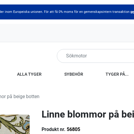
länder inom Europeiska unionen. För att få 0% moms för en gemenskapsintern transaktion
ge
ALLA TYGER
SYBEHÖR
TYGER PÅ...
or på beige botten
Linne blommor på bei
Produkt nr.
56805