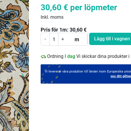
30,60 €
per löpmeter
Inkl. moms
Pris för
1
m:
30,60
€
Lägg till i vagnen
m
-
+
Ordning
I dag
Vi skickar dina produkter i
Vi levererar våra produkter till länder inom Europeiska un
keyboard_arrow_right
oss ditt gil
Nästa