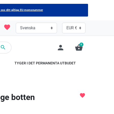
 oss ditt giltiga EU-momsnummer
favorite
0
person
shopping_basket

TYGER I DET PERMANENTA UTBUDET
ge botten
favorite