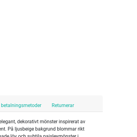
h betalningsmetoder
Returnerar
elegant, dekorativt mönster inspirerat av
ent. På ljusbeige bakgrund blommar rikt
ade löv och subtila paisleymönster i