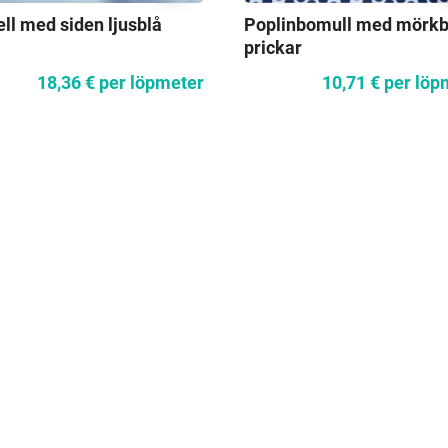
ll med siden ljusblå
Poplinbomull med mörkb
prickar
18,36 €
per löpmeter
10,71 €
per löp