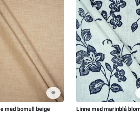
visibility
e med bomull beige
Linne med marinblå blo