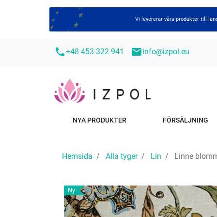
Vi levererar våra produkter till 
call
mail
+48 453 322 941
info@izpol.eu
NYA PRODUKTER
FÖRSÄLJNING
Hemsida
Alla tyger
Lin
Linne blomm
Ny