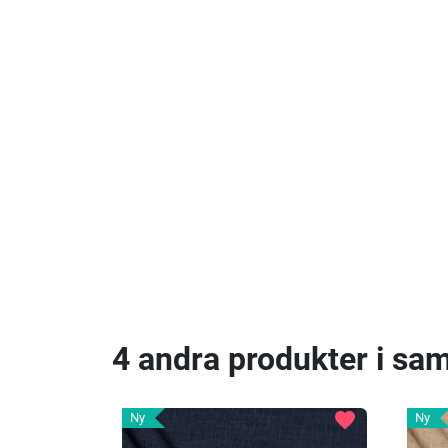
4 andra produkter i sa
favorite
Ny
Ny