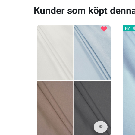
Kunder som köpt denna
favorite
Ny
visibility