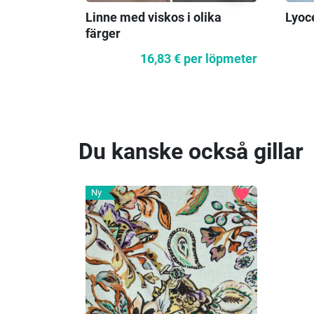
Lyoce
Linne med viskos i olika
färger
16,83 €
per löpmeter
Du kanske också gillar
favorite
Ny