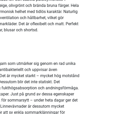
ige, olivgrönt och brända bruna färger. Hela
monisk helhet med tidlös karaktär. Naturlig
 ventilation och hållbarhet, vilket gör
arkläder. Det är oflexibelt och matt. Perfekt
lar, blusar och shortsd.
g, garn som utmärker sig genom en rad unika
antibakteriellt och uppvisar även
. Det är mycket starkt – mycket hög motstånd
ssutom blir det inte statiskt. Det
 fukthögsabsorption och andningsförmåga.
kaper. Just på grund av dessa egenskaper
 för sommarsytt – under heta dagar ger det
. Linnevävnader är dessutom mycket
r att sy enkla sommarklänningar för