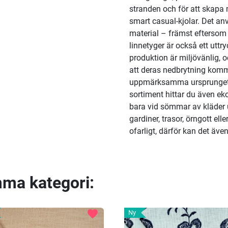
stranden och för att skapa 
smart casual-kjolar. Det anv
material – främst eftersom d
linnetyger är också ett uttr
produktion är miljövänlig, 
att deras nedbrytning komme
uppmärksamma ursprunget för
sortiment hittar du även ek
bara vid sömmar av kläder
gardiner, trasor, örngott ell
ofarligt, därför kan det äve
mma kategori:
favorite
Ny