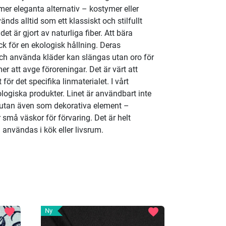
mer eleganta alternativ – kostymer eller
änds alltid som ett klassiskt och stilfullt
et är gjort av naturliga fiber. Att bära
yck för en ekologisk hållning. Deras
och använda kläder kan slängas utan oro för
r att avge föroreningar. Det är värt att
 det specifika linmaterialet. I vårt
ologiska produkter. Linet är användbart inte
 utan även som dekorativa element –
er små väskor för förvaring. Det är helt
n användas i kök eller livsrum.
favorite
favorite
Ny