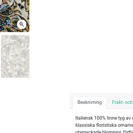
zoom_in
Beskrivning
Frakt- oc
Italiensk 100% linne tyg av 
klassiska floristiska ornam
utsmyckade blommor, förfin