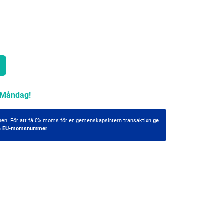
Måndag!
ionen. För att få 0% moms för en gemenskapsintern transaktion
ge
tiga EU-momsnummer