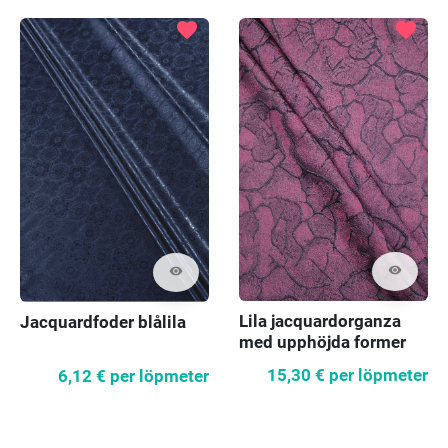
favorite
favorite
visibility
visibility
Lila jacquardorganza
Jacquardfoder blålila
med upphöjda former
15,30 €
per löpmeter
6,12 €
per löpmeter