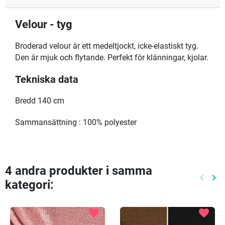
Velour - tyg
Broderad velour är ett medeltjockt, icke-elastiskt tyg.
Den är mjuk och flytande. Perfekt för klänningar, kjolar.
Tekniska data
Bredd 140 cm
Sammansättning : 100% polyester
4 andra produkter i samma
keyboard_arrow_left
keyboard_arrow_right
kategori:
Föreg
Nä
favorite
favorite