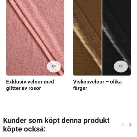
visibility
visibility
Exklusiv velour med
Viskosvelour – olika
glitter av rosor
färger
Kunder som köpt denna produkt
keyboard_arrow_left
keyboard_arrow_right
köpte också:
Föreg
Nä