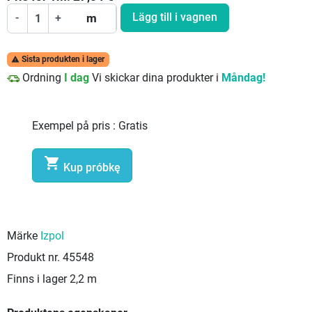
Lägg till i vagnen
-
+
m
Sista produkten i lager

Ordning
I dag
Vi skickar dina produkter i
Måndag!
Exempel på pris :
Gratis

Kup próbkę
Märke
Izpol
Produkt nr.
45548
Finns i lager
2,2 m