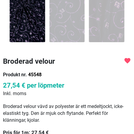
Broderad velour
favorite
Produkt nr.
45548
27,54 €
per löpmeter
Inkl. moms
Broderad velour vävd av polyester är ett medeltjockt, icke-
elastiskt tyg. Den är mjuk och flytande. Perfekt för
klänningar, kjolar.
Pris för
1
m:
27,54
€