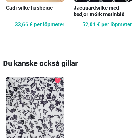
Jacquardsilke med
Cadi silke ljusbeige
kedjor mörk marinblå
52,01 €
per löpmeter
33,66 €
per löpmeter
Du kanske också gillar
favorite