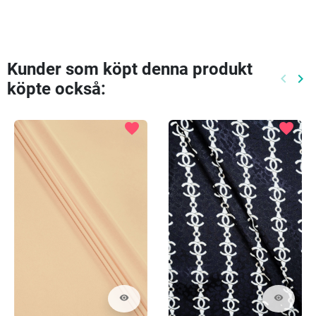
Kunder som köpt denna produkt
keyboard_arrow_left
keyboard_arrow_right
köpte också:
Föreg
Nä
favorite
favorite
visibility
visibility