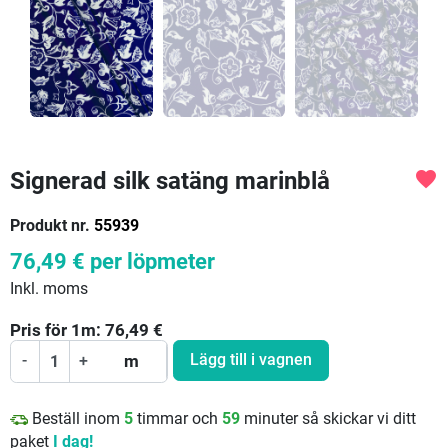
Signerad silk satäng marinblå
favorite
Produkt nr.
55939
76,49 €
per löpmeter
Inkl. moms
Pris för
1
m:
76,49
€
Lägg till i vagnen
-
+
m
Beställ inom
5
timmar och
59
minuter så skickar vi ditt
paket
I dag!