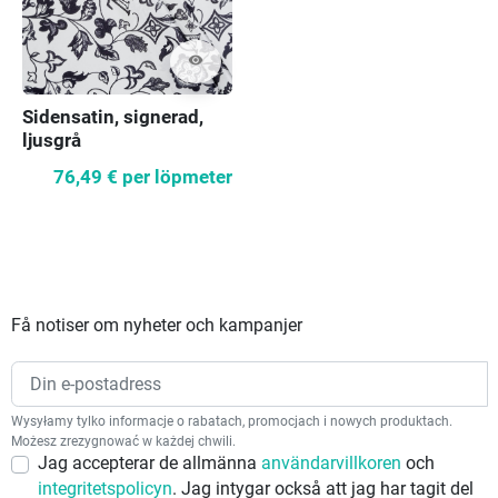
visibility
Sidensatin, signerad,
ljusgrå
76,49 €
per löpmeter
Få notiser om nyheter och kampanjer
Wysyłamy tylko informacje o rabatach, promocjach i nowych produktach.
Możesz zrezygnować w każdej chwili.
Jag accepterar de allmänna
användarvillkoren
och
integritetspolicyn
. Jag intygar också att jag har tagit del