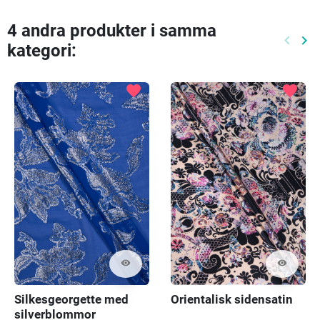
4 andra produkter i samma
keyboard_arrow_left
keyboard_arrow_right
kategori:
Föreg
Nä
favorite
favorite
visibility
visibility
Silkesgeorgette med
Orientalisk sidensatin
silverblommor