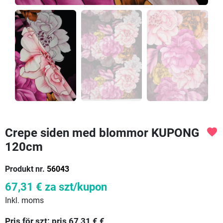
Crepe siden med blommor KUPONG
favorite
120cm
Produkt nr.
56043
67,31 €
za szt/kupon
Inkl. moms
Pris för
szt:
pris 67,31 €
€