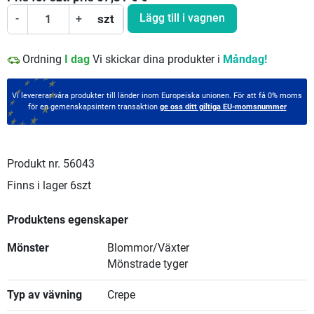
Lägg till i vagnen
-
+
szt
Ordning
I dag
Vi skickar dina produkter i
Måndag!
Vi levererar våra produkter till länder inom Europeiska unionen. För att få 0% moms
för en gemenskapsintern transaktion
ge oss ditt giltiga EU-momsnummer
Produkt nr.
56043
Finns i lager
6szt
Produktens egenskaper
Mönster
Blommor/Växter
Mönstrade tyger
Typ av vävning
Crepe