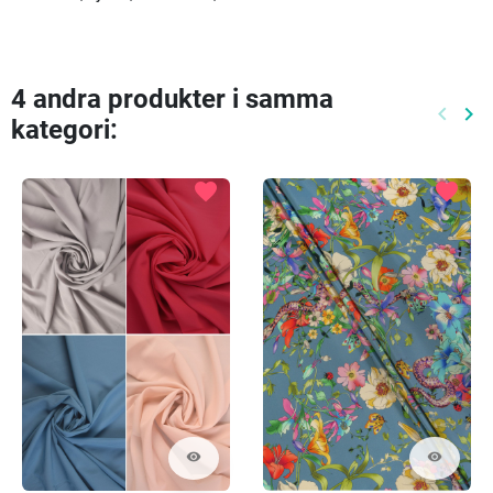
4 andra produkter i samma
keyboard_arrow_left
keyboard_arrow_right
kategori:
Föreg
Nä
favorite
favorite
visibility
visibility