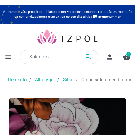
Vi levererar våra produkter till länder inom Europeiska unionen. För att få 0% moms för
en gemenskapsintern transaktion
ge oss ditt giltiga EU-momsnummer
0

menu
person
shopping_basket
Hemsida
Alla tyger
Silke
Crepe siden med blomm