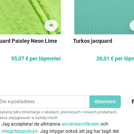
visibility
uard Paisley Neon Lime
Turkos jacquard
55,07 €
per löpmeter
26,01 €
per löp
F
yłamy tylko informacje o rabatach, promocjach i nowych produktach.
esz zrezygnować w każdej chwili.
Jag accepterar de allmänna
användarvillkoren
och
integritetspolicyn
. Jag intygar också att jag har tagit del