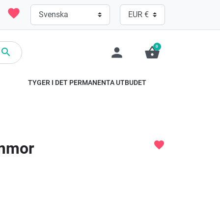
favorite
0
person
shopping_basket

TYGER I DET PERMANENTA UTBUDET
ommor
favorite