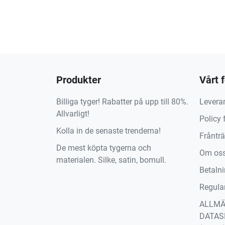
Produkter
Vårt 
Billiga tyger! Rabatter på upp till 80%.
Levera
Allvarligt!
Policy 
Kolla in de senaste trenderna!
Fråntr
De mest köpta tygerna och
Om os
materialen. Silke, satin, bomull.
Betaln
Regula
ALLM
DATAS