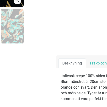
zoom_in
Beskrivning
Frakt- oc
Italiensk crepe 100% siden 
Blommönstret är 20cm stort 
orange och svart. Den är 
och mörkbeige. Tyget är tunt,
kommer att vara perfekt för 