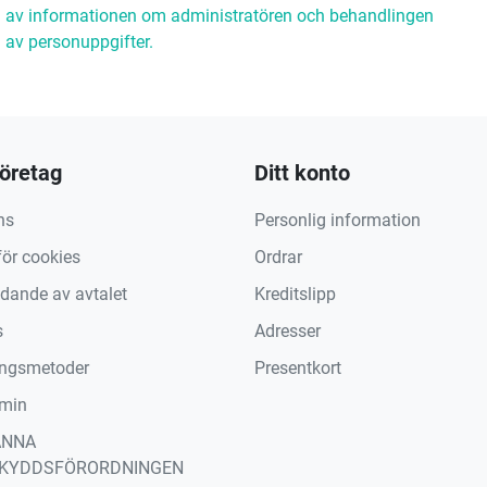
av informationen om administratören och behandlingen
av personuppgifter.
företag
Ditt konto
ns
Personlig information
för cookies
Ordrar
ädande av avtalet
Kreditslipp
s
Adresser
ingsmetoder
Presentkort
min
ÄNNA
KYDDSFÖRORDNINGEN