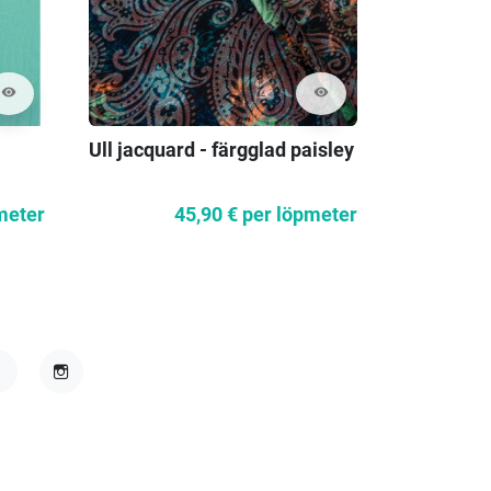
visibility
visibility
Ull jacquard - färgglad paisley
Kanel ela
meter
45,90 €
per löpmeter
acebook
Instagram