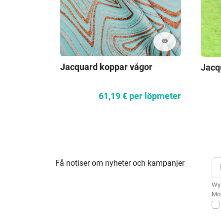
visibility
Jacquard koppar vågor
Jacq
61,19 €
per löpmeter
Få notiser om nyheter och kampanjer
Wys
Moż