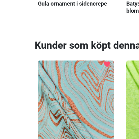
Gula ornament i sidencrepe
Batys
blo
Kunder som köpt denna
favorite