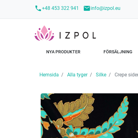
call
mail
+48 453 322 941
info@izpol.eu
NYA PRODUKTER
FÖRSÄLJNING
Hemsida
Alla tyger
Silke
Crepe sid