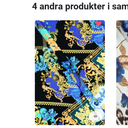
4 andra produkter i sa
favorite
visibility