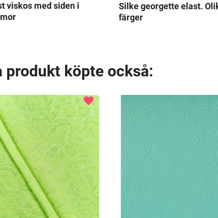
t viskos med siden i
Silke georgette elast. Oli
mmor
färger
 produkt köpte också:
favorite