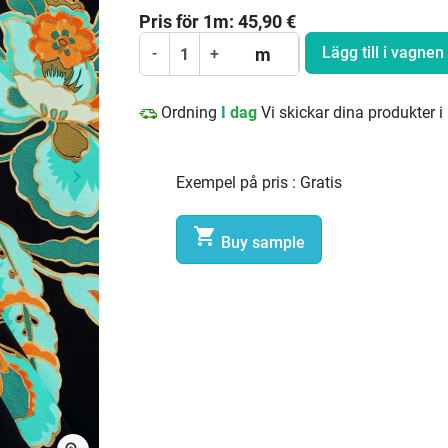
Pris för
1
m:
45,90
€
Lägg till i vagnen
m
-
+
Ordning
I dag
Vi skickar dina produkter i
keyboard_arrow_right
Exempel på pris :
Gratis
Nästa

Buy sample