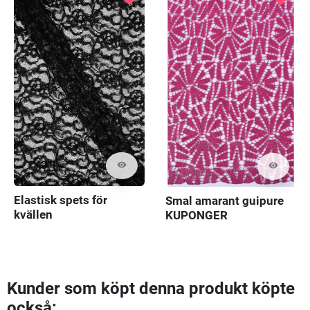
visibility
visibility
Elastisk spets för
Smal amarant guipure
kvällen
KUPONGER
Kunder som köpt denna produkt köpte
också: