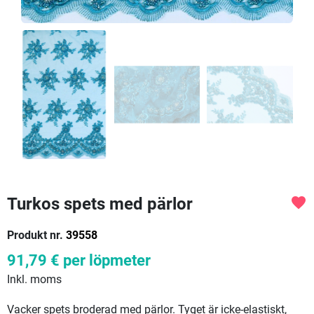
Turkos spets med pärlor
favorite
Produkt nr.
39558
91,79 €
per löpmeter
Inkl. moms
Vacker spets broderad med pärlor. Tyget är icke-elastiskt,