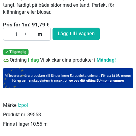
tungt, färdigt på båda sidor med en tand. Perfekt för
klänningar eller blusar.
Pris för
1
m:
91,79
€
Lägg till i vagnen
-
+
m
Tillgänglig

Ordning
I dag
Vi skickar dina produkter i
Måndag!
Vi levererar våra produkter till länder inom Europeiska unionen. För att få 0% moms
för en gemenskapsintern transaktion
ge oss ditt giltiga EU-momsnummer
Märke
Izpol
Produkt nr.
39558
Finns i lager
10,55 m