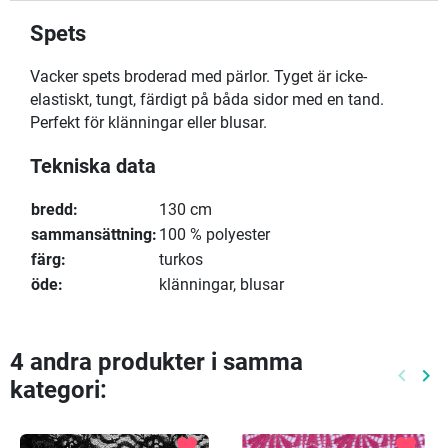
Spets
Vacker spets broderad med pärlor. Tyget är icke-
elastiskt, tungt, färdigt på båda sidor med en tand.
Perfekt för klänningar eller blusar.
Tekniska data
bredd:
130 cm
sammansättning:
100 % polyester
färg:
turkos
öde:
klänningar, blusar
4 andra produkter i samma
keyboard_arrow_left
keyboard_arrow_right
kategori:
Föreg
Nä
favorite
favorite