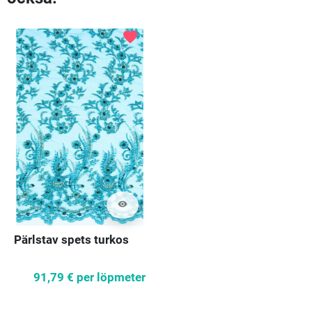
favorite
visibility
Pärlstav spets turkos
91,79 €
per löpmeter