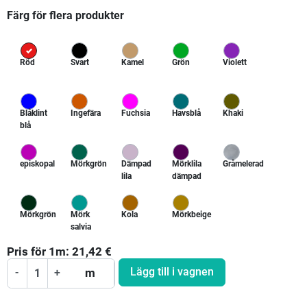
Färg för flera produkter
Röd
Svart
Kamel
Grön
Violett
Blåklint
Ingefära
Fuchsia
Havsblå
Khaki
blå
episkopal
Mörkgrön
Dämpad
Mörklila
Gråmelerad
lila
dämpad
Mörkgrön
Mörk
Kola
Mörkbeige
salvia
Pris för
1
m:
21,42
€
Lägg till i vagnen
-
+
m