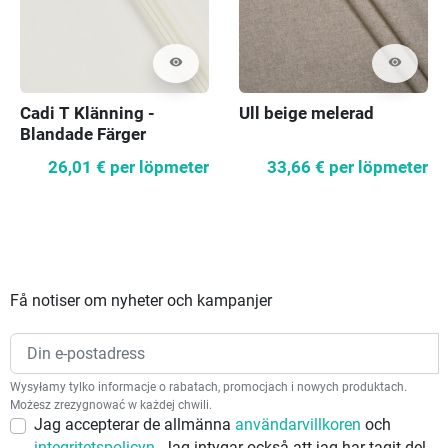
visibility
visibility
Cadi T Klänning -
Ull beige melerad
Blandade Färger
26,01 €
per löpmeter
33,66 €
per löpmeter
Få notiser om nyheter och kampanjer
Wysyłamy tylko informacje o rabatach, promocjach i nowych produktach.
Możesz zrezygnować w każdej chwili.
Jag accepterar de allmänna
användarvillkoren
och