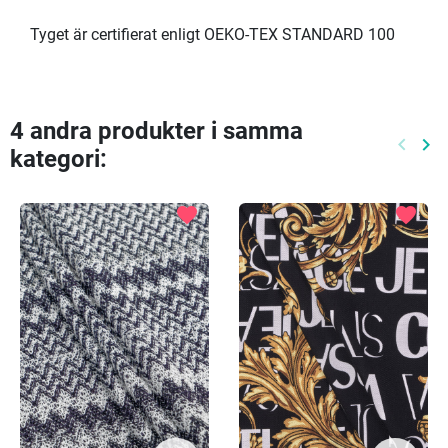
Tyget är certifierat enligt OEKO-TEX STANDARD 100
4 andra produkter i samma
keyboard_arrow_left
keyboard_arrow_right
kategori:
Föreg
Nä
favorite
favorite