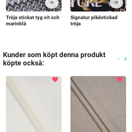
visibility
visibility
Tröja stickat tyg vit och
Signatur pikéstickad
marinblå
tröja
sicksackmönster
Kunder som köpt denna produkt
keyboard_arrow_left
keyboard_arrow_right
köpte också:
Föreg
Nä
favorite
favorite