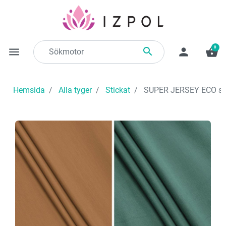
0

menu
person
shopping_basket
Hemsida
Alla tyger
Stickat
SUPER JERSEY ECO stick