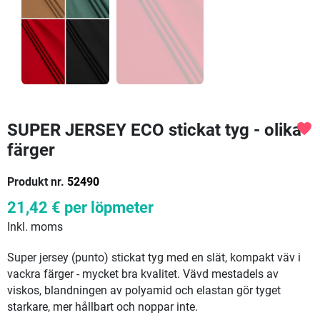
SUPER JERSEY ECO stickat tyg - olika
favorite
färger
Produkt nr.
52490
21,42 €
per löpmeter
Inkl. moms
Super jersey (punto) stickat tyg med en slät, kompakt väv i
vackra färger - mycket bra kvalitet. Vävd mestadels av
viskos, blandningen av polyamid och elastan gör tyget
starkare, mer hållbart och noppar inte.