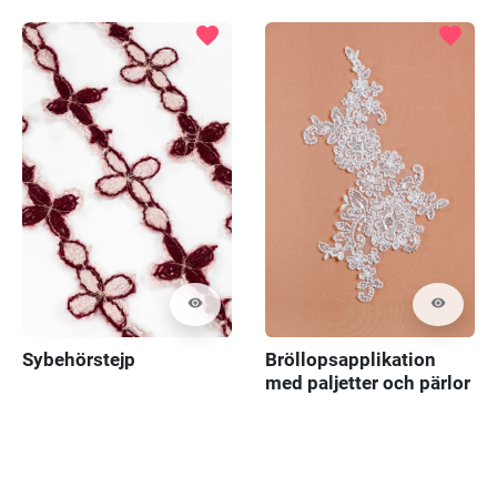
favorite
favorite
visibility
visibility
Sybehörstejp
Bröllopsapplikation
med paljetter och pärlor