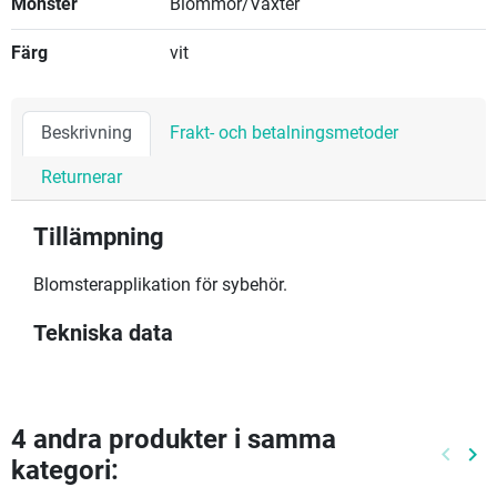
Mönster
Blommor/Växter
Färg
vit
Beskrivning
Frakt- och betalningsmetoder
Returnerar
Tillämpning
Blomsterapplikation för sybehör.
Tekniska data
4 andra produkter i samma
keyboard_arrow_left
keyboard_arrow_right
kategori:
Föreg
Nä