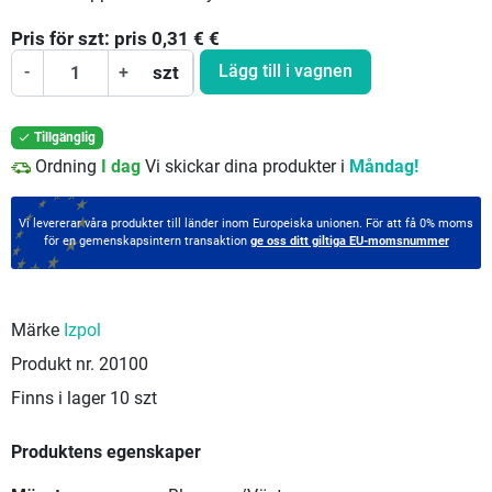
Pris för
szt:
pris 0,31 €
€
Lägg till i vagnen
-
+
szt
Tillgänglig

Ordning
I dag
Vi skickar dina produkter i
Måndag!
Vi levererar våra produkter till länder inom Europeiska unionen. För att få 0% moms
för en gemenskapsintern transaktion
ge oss ditt giltiga EU-momsnummer
Märke
Izpol
Produkt nr.
20100
Finns i lager
10 szt
Produktens egenskaper