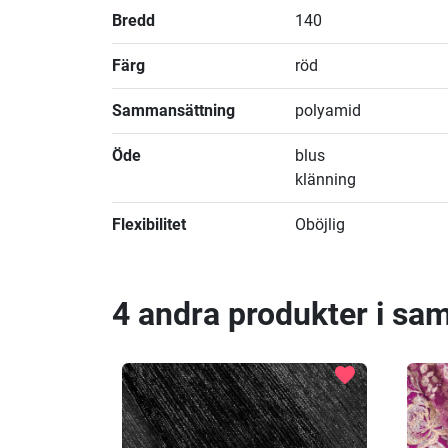
Bredd
140
Färg
röd
Sammansättning
polyamid
Öde
blus
klänning
Flexibilitet
Oböjlig
4 andra produkter i sa
favorite