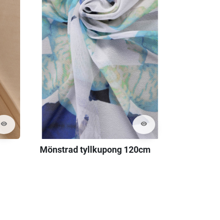
visibility
visibility
Mönstrad tyllkupong 120cm