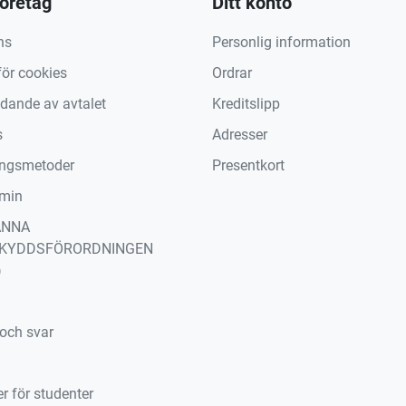
företag
Ditt konto
ns
Personlig information
för cookies
Ordrar
ädande av avtalet
Kreditslipp
s
Adresser
ingsmetoder
Presentkort
min
ÄNNA
KYDDSFÖRORDNINGEN
)
 och svar
r för studenter