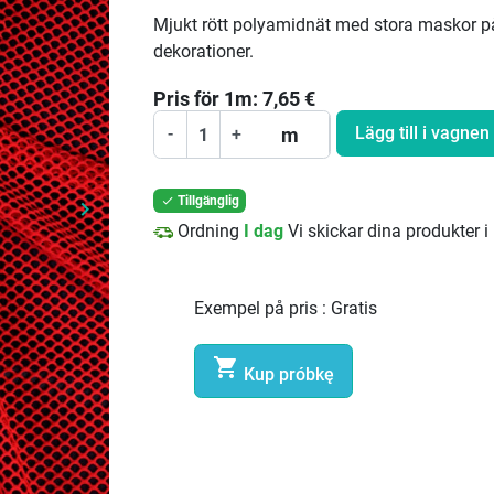
Mjukt rött polyamidnät med stora maskor på
dekorationer.
Pris för
1
m:
7,65
€
Lägg till i vagnen
m
-
+
Tillgänglig

keyboard_arrow_right
Nästa
Ordning
I dag
Vi skickar dina produkter i
Exempel på pris :
Gratis

Kup próbkę