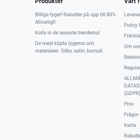
Produkter
Vårt 
Billiga tyger! Rabatter på upp till 80%.
Levera
Allvarligt!
Policy 
Kolla in de senaste trenderna!
Fråntr
De mest köpta tygerna och
Om os
materialen. Silke, satin, bomull.
Betaln
Regula
ALLM
DATAS
(GDPR
Prov
Frågor
Karta
Rabatte