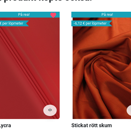
favorite
På rea!
På rea!
 €
per löpmeter
-6,12 €
per löpmeter
visibility
Lycra
Stickat rött skum