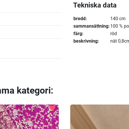
Tekniska data
bredd:
140 cm
sammansättning:
100 % po
färg:
röd
beskrivning:
nät 0,8c
mma kategori:
favorite