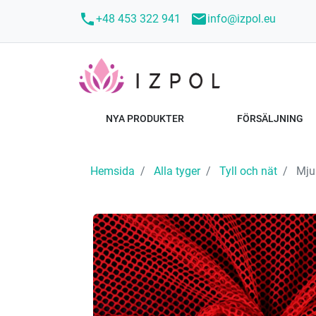
call
mail
+48 453 322 941
info@izpol.eu
NYA PRODUKTER
FÖRSÄLJNING
Hemsida
Alla tyger
Tyll och nät
Mjuk