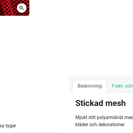
zoom_in
Beskrivning
Frakt- oc
Stickad mesh
Mjukt rött polyamidnät med
kläder och dekorationer.
sa tyger