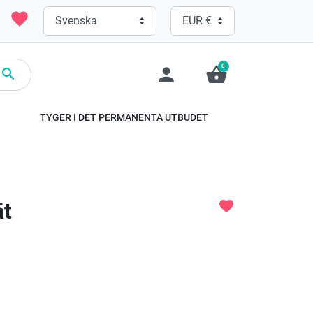
favorite
0
person
shopping_basket

TYGER I DET PERMANENTA UTBUDET
ät
favorite