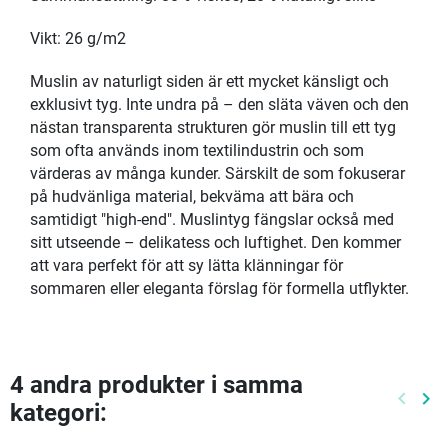
Vikt: 26 g/m2
Muslin av naturligt siden är ett mycket känsligt och
exklusivt tyg. Inte undra på – den släta väven och den
nästan transparenta strukturen gör muslin till ett tyg
som ofta används inom textilindustrin och som
värderas av många kunder. Särskilt de som fokuserar
på hudvänliga material, bekväma att bära och
samtidigt "high-end". Muslintyg fängslar också med
sitt utseende – delikatess och luftighet. Den kommer
att vara perfekt för att sy lätta klänningar för
sommaren eller eleganta förslag för formella utflykter.
4 andra produkter i samma
keyboard_arrow_left
keyboard_arrow_right
kategori:
Föreg
Nä