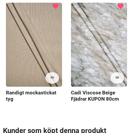
favorite
favorite
visibility
visibility
Randigt mockastickat
Cadi Viscose Beige
tyg
Fjädrar KUPON 80cm
Kunder som köpt denna produkt