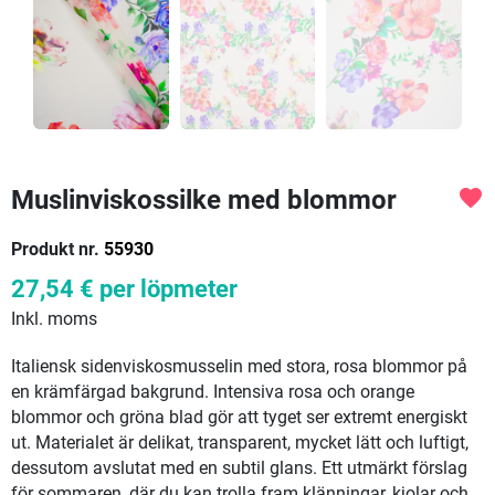
Muslinviskossilke med blommor
favorite
Produkt nr.
55930
27,54 €
per löpmeter
Inkl. moms
Italiensk sidenviskosmusselin med stora, rosa blommor på
en krämfärgad bakgrund. Intensiva rosa och orange
blommor och gröna blad gör att tyget ser extremt energiskt
ut. Materialet är delikat, transparent, mycket lätt och luftigt,
dessutom avslutat med en subtil glans. Ett utmärkt förslag
för sommaren, där du kan trolla fram klänningar, kjolar och