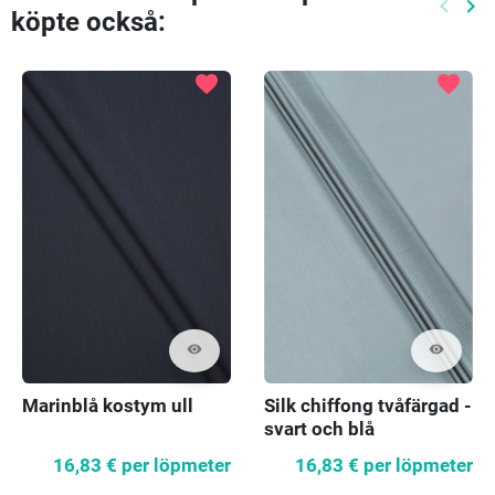
keyboard_arrow_left
keyboard_arrow_right
köpte också:
Föreg
Nä
favorite
favorite
visibility
visibility
Marinblå kostym ull
Silk chiffong tvåfärgad -
svart och blå
16,83 €
per löpmeter
16,83 €
per löpmeter