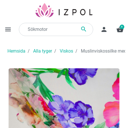
0

menu
person
shopping_basket
Hemsida
Alla tyger
Viskos
Muslinviskossilke med