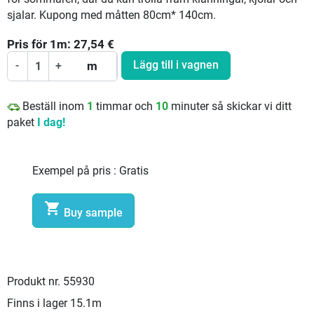
sjalar. Kupong med måtten 80cm* 140cm.
Pris för
1
m:
27,54
€
Lägg till i vagnen
-
+
m
Beställ inom
1
timmar och
10
minuter så skickar vi ditt
paket
I dag!
Exempel på pris :
Gratis

Buy sample
Produkt nr.
55930
Finns i lager
15.1m