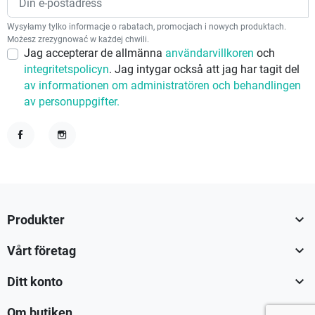
Wysyłamy tylko informacje o rabatach, promocjach i nowych produktach.
Możesz zrezygnować w każdej chwili.
Jag accepterar de allmänna
användarvillkoren
och
integritetspolicyn
. Jag intygar också att jag har tagit del
av informationen om administratören och behandlingen
av personuppgifter.
Facebook
Instagram

Produkter

Vårt företag

Ditt konto

Om butiken