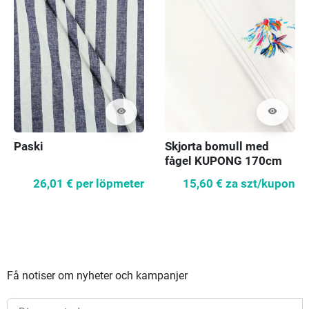
visibility
visibility
Paski
Skjorta bomull med
fågel KUPONG 170cm
26,01 €
per löpmeter
15,60 €
za szt/kupon
Få notiser om nyheter och kampanjer