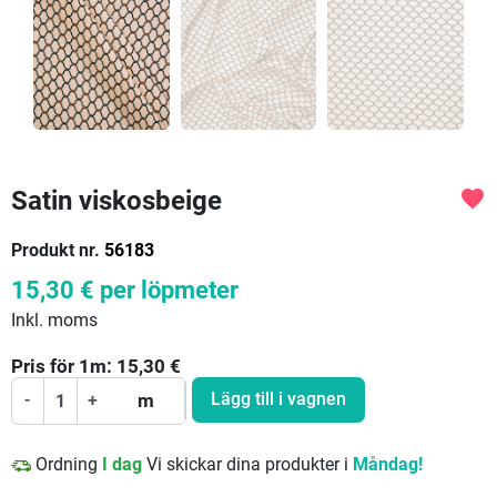
Satin viskosbeige
favorite
Produkt nr.
56183
15,30 €
per löpmeter
Inkl. moms
Pris för
1
m:
15,30
€
Lägg till i vagnen
-
+
m
Ordning
I dag
Vi skickar dina produkter i
Måndag!