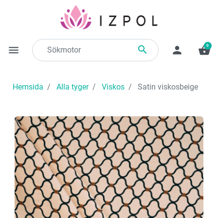
0

menu
person
shopping_basket
Hemsida
Alla tyger
Viskos
Satin viskosbeige