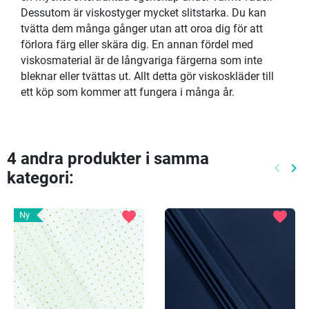
Dessutom är viskostyger mycket slitstarka. Du kan
tvätta dem många gånger utan att oroa dig för att
förlora färg eller skära dig. En annan fördel med
viskosmaterial är de långvariga färgerna som inte
bleknar eller tvättas ut. Allt detta gör viskoskläder till
ett köp som kommer att fungera i många år.
4 andra produkter i samma
keyboard_arrow_left
keyboard_arrow_right
kategori:
Föreg
Nä
favorite
favorite
Ny