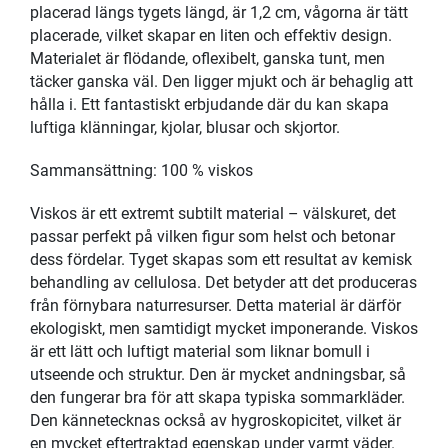
placerad längs tygets längd, är 1,2 cm, vågorna är tätt
placerade, vilket skapar en liten och effektiv design.
Materialet är flödande, oflexibelt, ganska tunt, men
täcker ganska väl. Den ligger mjukt och är behaglig att
hålla i. Ett fantastiskt erbjudande där du kan skapa
luftiga klänningar, kjolar, blusar och skjortor.
Sammansättning: 100 % viskos
Viskos är ett extremt subtilt material – välskuret, det
passar perfekt på vilken figur som helst och betonar
dess fördelar. Tyget skapas som ett resultat av kemisk
behandling av cellulosa. Det betyder att det produceras
från förnybara naturresurser. Detta material är därför
ekologiskt, men samtidigt mycket imponerande. Viskos
är ett lätt och luftigt material som liknar bomull i
utseende och struktur. Den är mycket andningsbar, så
den fungerar bra för att skapa typiska sommarkläder.
Den kännetecknas också av hygroskopicitet, vilket är
en mycket eftertraktad egenskap under varmt väder.