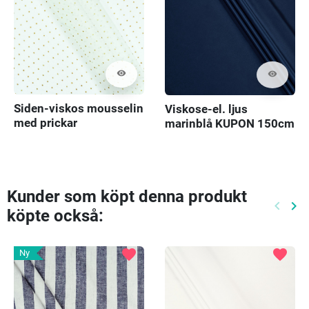
visibility
visibility
Siden-viskos mousselin
Viskose-el. ljus
med prickar
marinblå KUPON 150cm
Kunder som köpt denna produkt
keyboard_arrow_left
keyboard_arrow_right
köpte också:
Föreg
Nä
favorite
favorite
Ny