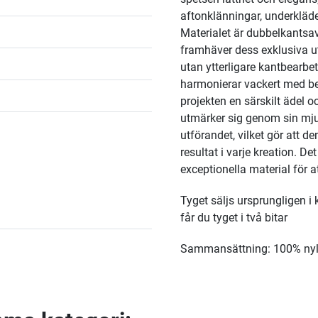
aftonklänningar, underkläder
Materialet är dubbelkantsa
framhäver dess exklusiva u
utan ytterligare kantbearb
harmonierar vackert med bei
projekten en särskilt ädel o
utmärker sig genom sin mjuk
utförandet, vilket gör att de
resultat i varje kreation. D
exceptionella material för 
Tyget säljs ursprungligen i
får du tyget i två bitar
Sammansättning: 100% ny