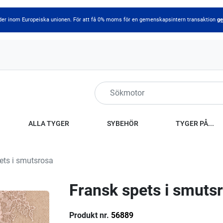
länder inom Europeiska unionen. För att få 0% moms för en gemenskapsintern transaktion
ge
ALLA TYGER
SYBEHÖR
TYGER PÅ...
ets i smutsrosa
Fransk spets i smuts
Produkt nr.
56889