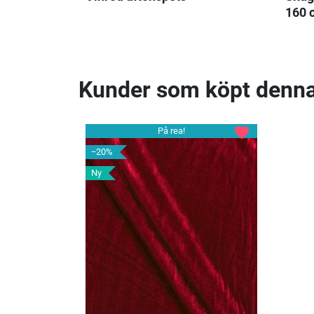
160 
Kunder som köpt denna
favorite
På rea!
−20%
Ny