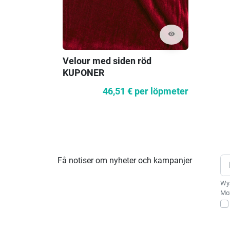
visibility
Velour med siden röd
KUPONER
46,51 €
per löpmeter
Få notiser om nyheter och kampanjer
Wys
Moż