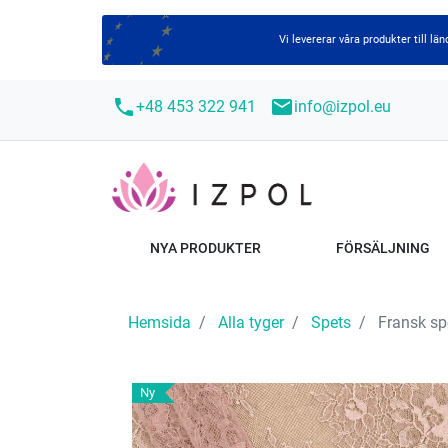
Vi levererar våra produkter till 
call
mail
+48 453 322 941
info@izpol.eu
NYA PRODUKTER
FÖRSÄLJNING
Hemsida
Alla tyger
Spets
Fransk sp
Ny