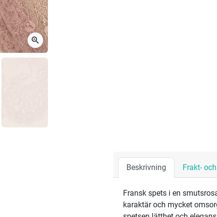
zoom_in
Beskrivning
Frakt- oc
Fransk spets i en smutsrosa
karaktär och mycket omsorg
spetsen lätthet och elegans,