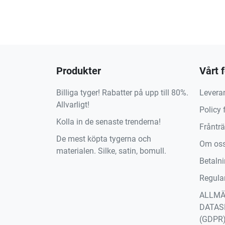
Produkter
Vårt 
Billiga tyger! Rabatter på upp till 80%.
Levera
Allvarligt!
Policy 
Kolla in de senaste trenderna!
Fråntr
De mest köpta tygerna och
Om os
materialen. Silke, satin, bomull.
Betaln
Regula
ALLM
DATAS
(GDPR