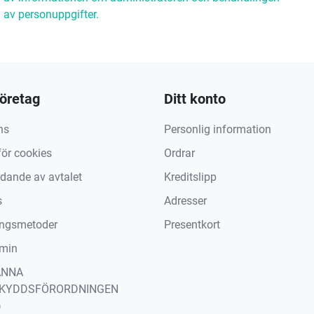
av personuppgifter.
företag
Ditt konto
ns
Personlig information
för cookies
Ordrar
ädande av avtalet
Kreditslipp
s
Adresser
ingsmetoder
Presentkort
min
ÄNNA
KYDDSFÖRORDNINGEN
)