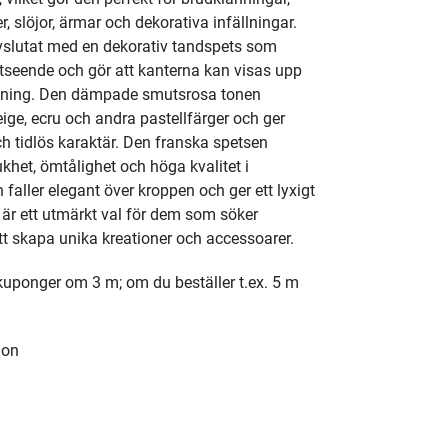
, slöjor, ärmar och dekorativa infällningar.
vslutat med en dekorativ tandspets som
tseende och gör att kanterna kan visas upp
etning. Den dämpade smutsrosa tonen
ge, ecru och andra pastellfärger och ger
ch tidlös karaktär. Den franska spetsen
het, ömtålighet och höga kvalitet i
n faller elegant över kroppen och ger ett lyxigt
et är ett utmärkt val för dem som söker
att skapa unika kreationer och accessoarer.
 kuponger om 3 m; om du beställer t.ex. 5 m
lon