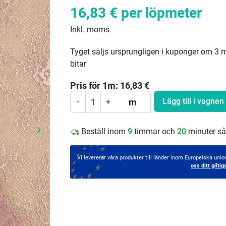
16,83 €
per löpmeter
Inkl. moms
Tyget säljs ursprungligen i kuponger om 3 m;
bitar
Pris för
1
m:
16,83
€
Lägg till i vagnen
m
-
+
keyboard_arrow_right
Beställ inom
9
timmar och
20
minuter så
Nästa
Vi levererar våra produkter till länder inom Europeiska un
oss ditt gil