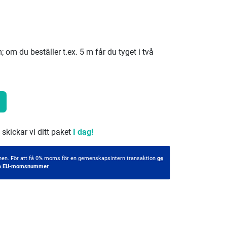
 om du beställer t.ex. 5 m får du tyget i två
 skickar vi ditt paket
I dag!
ionen. För att få 0% moms för en gemenskapsintern transaktion
ge
tiga EU-momsnummer