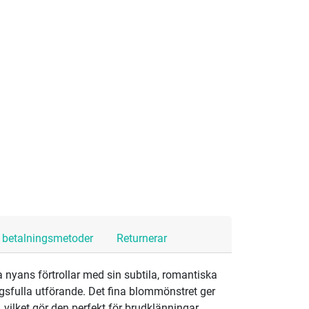
h betalningsmetoder
Returnerar
 nyans förtrollar med sin subtila, romantiska
sfulla utförande. Det fina blommönstret ger
 vilket gör den perfekt för brudklänningar,